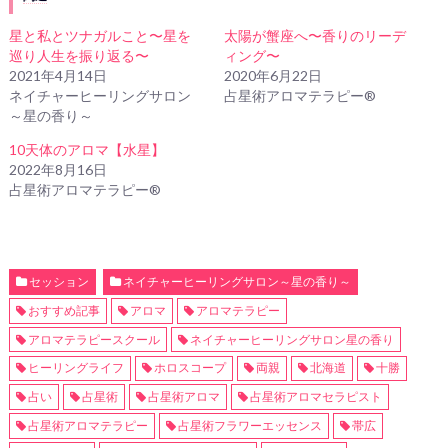
星と私とツナガルこと〜星を
太陽が蟹座へ〜香りのリーデ
巡り人生を振り返る〜
ィング〜
2021年4月14日
2020年6月22日
ネイチャーヒーリングサロン
占星術アロマテラピー®
～星の香り～
10天体のアロマ【水星】
2022年8月16日
占星術アロマテラピー®
セッション
ネイチャーヒーリングサロン～星の香り～
おすすめ記事
アロマ
アロマテラピー
アロマテラピースクール
ネイチャーヒーリングサロン星の香り
ヒーリングライフ
ホロスコープ
両親
北海道
十勝
占い
占星術
占星術アロマ
占星術アロマセラピスト
占星術アロマテラピー
占星術フラワーエッセンス
帯広