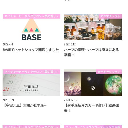
ネイチャーヒーリングサロン～星の香り～
アロマクラフト
2022.4.4
2022.6.12
BASEでネットショップ開店しました
ハーブの基礎～ハーブは身近にある
薬箱～
ネイチャーヒーリングサロン～星の香り～
カードセッション
2023.3.21
2020.12.15
【宇宙元旦】太陽が牡羊座へ
【射手座新月のカード占い】結果発
表！
ネイチャーヒーリングサロン～星の香り～
ニュージーランドフラワーエッセンスお茶