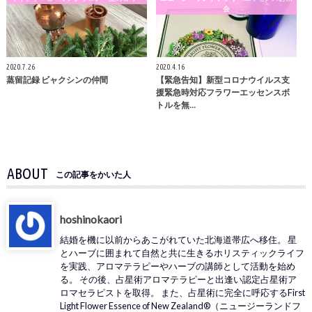
会
2020.7.26
2020.4.16
蒸留記録 ビャクシンの仲間
【緊急告知】新型コロナウイルス支
援緊急時対応フラワーエッセンスボ
トルを無…
ABOUT
この記事をかいた人
hoshinokaori
結婚を機に以前からあこがれていた北海道帯広へ移住。 星
とハーブに囲まれて自然と共に生きるホリスティックライフ
を実践、アロマテラピーやハーブの講師として活動を始め
る。 その後、占星術アロマテラピーと出逢い認定占星術ア
ロマセラピストを取得。 また、占星術に完全に呼応するFirst
Light Flower Essence of New Zealand®（ニュージーランドフ