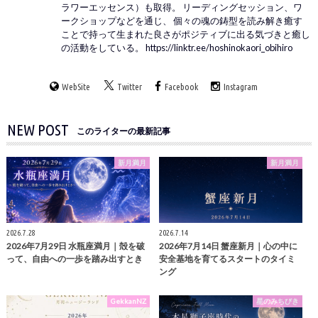
ラワーエッセンス）も取得。 リーディングセッション、ワ
ークショップなどを通じ、 個々の魂の鋳型を読み解き癒す
ことで持って生まれた良さがポジティブに出る気づきと癒し
の活動をしている。 https://linktr.ee/hoshinokaori_obihiro
WebSite
Twitter
Facebook
Instagram
NEW POST
このライターの最新記事
新月満月
新月満月
2026.7.28
2026.7.14
2026年7月29日 水瓶座満月｜殻を破
2026年7月14日 蟹座新月｜心の中に
って、自由への一歩を踏み出すとき
安全基地を育てるスタートのタイミ
ング
GekkanNZ
星のみちびき