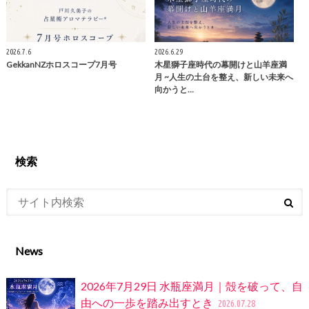
2026.7.6
2026.6.29
GekkanNZホロスコープ7月号
木星獅子座時代の幕開けと山羊座満
月 ~人生の土台を整え、新しい未来へ
向かうと…
検索
News
2026年7月29日 水瓶座満月｜殻を破って、自
由への一歩を踏み出すとき
2026.07.28