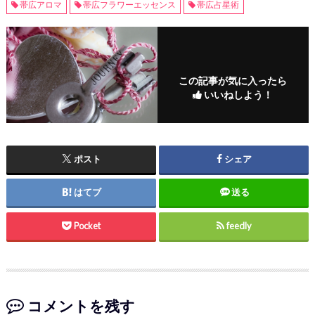
帯広アロマ
帯広フラワーエッセンス
帯広占星術
この記事が気に入ったら
いいねしよう！
ポスト
シェア
はてブ
送る
Pocket
feedly
コメントを残す