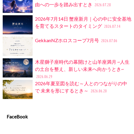
由への一歩を踏み出すとき
2026.07.28
2026年7月14日 蟹座新月｜心の中に安全基地
を育てるスタートのタイミング
2026.07.14
GekkanNZホロスコープ7月号
2026.07.06
木星獅子座時代の幕開けと山羊座満月 ~人生
の土台を整え、新しい未来へ向かうとき~
2026.06.29
2026年夏至図を読む～人とのつながりの中
で 未来を形にするとき～
2026.06.20
FaceBook