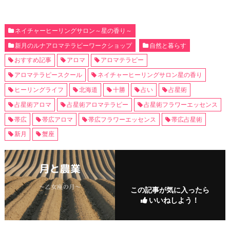
ネイチャーヒーリングサロン～星の香り～
新月のルナアロマテラピーワークショップ
自然と暮らす
おすすめ記事
アロマ
アロマテラピー
アロマテラピースクール
ネイチャーヒーリングサロン星の香り
ヒーリングライフ
北海道
十勝
占い
占星術
占星術アロマ
占星術アロマテラピー
占星術フラワーエッセンス
帯広
帯広アロマ
帯広フラワーエッセンス
帯広占星術
新月
蟹座
この記事が気に入ったら
いいねしよう！