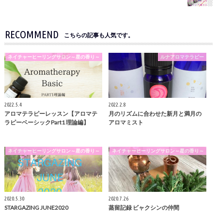
RECOMMEND
こちらの記事も人気です。
ネイチャーヒーリングサロン～星の香り～
ルナアロマテラピー
2022.5.4
2022.2.8
アロマテラピーレッスン【アロマテ
月のリズムに合わせた新月と満月の
ラピーベーシックPart1 理論編】
アロマミスト
ネイチャーヒーリングサロン～星の香り～
ネイチャーヒーリングサロン～星の香り～
2020.5.30
2020.7.26
STARGAZING JUNE2020
蒸留記録 ビャクシンの仲間