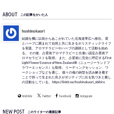
ABOUT
この記事をかいた人
hoshinokaori
結婚を機に以前からあこがれていた北海道帯広へ移住。 星
とハーブに囲まれて自然と共に生きるホリスティックライフ
を実践、アロマテラピーやハーブの講師として活動を始め
る。 その後、占星術アロマテラピーと出逢い認定占星術ア
ロマセラピストを取得。 また、占星術に完全に呼応するFirst
Light Flower Essence of New Zealand®（ニュージーランドフ
ラワーエッセンス）も取得。 リーディングセッション、ワ
ークショップなどを通じ、 個々の魂の鋳型を読み解き癒す
ことで持って生まれた良さがポジティブに出る気づきと癒し
の活動をしている。 https://linktr.ee/hoshinokaori_obihiro
WebSite
Twitter
Facebook
Instagram
NEW POST
このライターの最新記事