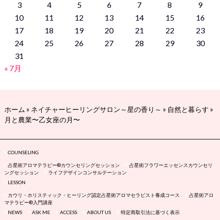
3
4
5
6
7
8
9
10
11
12
13
14
15
16
17
18
19
20
21
22
23
24
25
26
27
28
29
30
31
« 7月
ホーム
»
ネイチャーヒーリングサロン～星の香り～
»
自然と暮らす
»
月と農業〜乙女座の月〜
COUNSELING
占星術アロマテラピー®カウンセリングセッション
占星術フラワーエッセンスカウンセリ
ングセッション
ライフデザインコンサルテーション
LESSON
カウリ・ホリスティック・ヒーリング認定占星術アロマセラピスト養成コース
占星術アロ
マテラピー®入門講座
NEWS
ASK ME
ACCESS
ABOUT US
特定商取引法に基づく表示