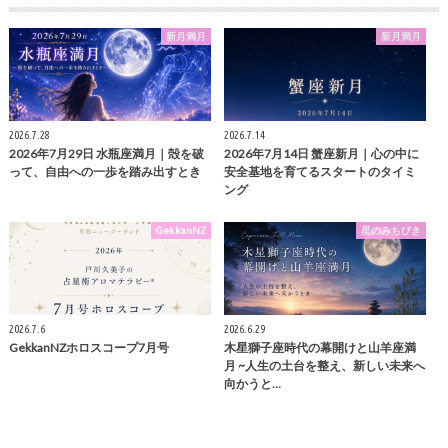
新月満月
新月満月
2026.7.28
2026.7.14
2026年7月29日 水瓶座満月｜殻を破
2026年7月14日 蟹座新月｜心の中に
って、自由への一歩を踏み出すとき
安全基地を育てるスタートのタイミ
ング
GekkanNZ
星のみちびき
2026.7.6
2026.6.29
GekkanNZホロスコープ7月号
木星獅子座時代の幕開けと山羊座満
月 ~人生の土台を整え、新しい未来へ
向かうと…