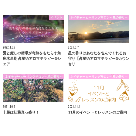
イベント
ネイチャーヒーリングサロン～星の香り～
2022.1.25
2021.3.7
愛と癒しの循環が奇跡をもたらす魚
星の香りはあなたを包んでくれるお
座木星期 占星術アロマテラピー®シ
守り【占星術アロマテラピー®︎カウン
ェア…
セリ…
ネイチャーヒーリングサロン～星の香り～
ネイチャーヒーリングサロン～星の香り～
2021.10.5
2021.11.1
十勝は紅葉真っ盛り！
11月のイベントとレッスンのご案内