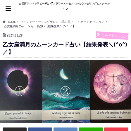
占星術アロマテラピー®︎とNZフラワーエッセンスのカウンセリングとスクール
HOME
ネイチャーヒーリングサロン～星の香り～
カードセッション
乙女座満月のムーンカード占い【結果発表＼(^o^)／】
2021.02.28
カードセッション
乙女座満月のムーンカード占い【結果発表＼(^o^)
／】