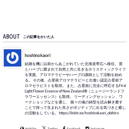
ABOUT
この記事をかいた人
hoshinokaori
結婚を機に以前からあこがれていた北海道帯広へ移住。 星
とハーブに囲まれて自然と共に生きるホリスティックライフ
を実践、アロマテラピーやハーブの講師として活動を始め
る。 その後、占星術アロマテラピーと出逢い認定占星術ア
ロマセラピストを取得。 また、占星術に完全に呼応するFirst
Light Flower Essence of New Zealand®（ニュージーランドフ
ラワーエッセンス）も取得。 リーディングセッション、ワ
ークショップなどを通じ、 個々の魂の鋳型を読み解き癒す
ことで持って生まれた良さがポジティブに出る気づきと癒し
の活動をしている。 https://linktr.ee/hoshinokaori_obihiro
WebSite
Twitter
Facebook
Instagram