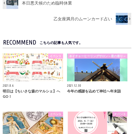
本日悪天候のため臨時休業
乙女座満月のムーンカード占い
RECOMMEND
こちらの記事も人気です。
イベント
ネイチャーヒーリングサロン～星の香り～
2021.8.6
2021.12.30
明日は【ちいさな森のマルシェ】へ
今年の感謝を込めて神社へ年末詣
GO！
イベント
イベント