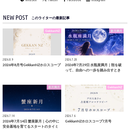
NEW POST
このライターの最新記事
GekkanNZ
新月満月
2026.8.9
2026.7.28
2026年8月号GekkanNZホロスコープ
2026年7月29日 水瓶座満月｜殻を破
って、自由への一歩を踏み出すとき
新月満月
GekkanNZ
2026.7.14
2026.7.6
2026年7月14日 蟹座新月｜心の中に
GekkanNZホロスコープ7月号
安全基地を育てるスタートのタイミ