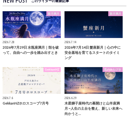
NEW POST
このライターの最新記事
新月満月
新月満月
2026.7.28
2026.7.14
2026年7月29日 水瓶座満月｜殻を破
2026年7月14日 蟹座新月｜心の中に
って、自由への一歩を踏み出すとき
安全基地を育てるスタートのタイミ
ング
GekkanNZ
星のみちびき
2026.7.6
2026.6.29
GekkanNZホロスコープ7月号
木星獅子座時代の幕開けと山羊座満
月 ~人生の土台を整え、新しい未来へ
向かうと…