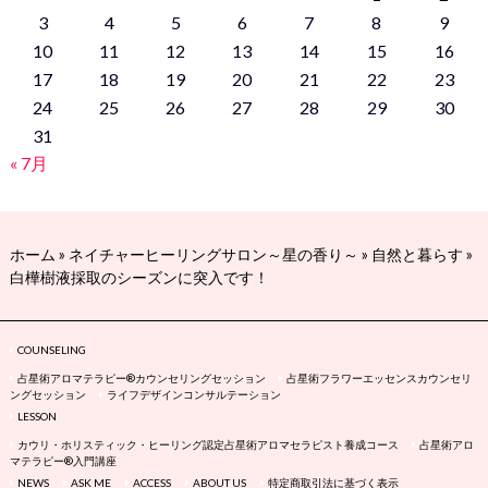
3
4
5
6
7
8
9
10
11
12
13
14
15
16
17
18
19
20
21
22
23
24
25
26
27
28
29
30
31
« 7月
ホーム
»
ネイチャーヒーリングサロン～星の香り～
»
自然と暮らす
»
白樺樹液採取のシーズンに突入です！
COUNSELING
占星術アロマテラピー®カウンセリングセッション
占星術フラワーエッセンスカウンセリ
ングセッション
ライフデザインコンサルテーション
LESSON
カウリ・ホリスティック・ヒーリング認定占星術アロマセラピスト養成コース
占星術アロ
マテラピー®入門講座
NEWS
ASK ME
ACCESS
ABOUT US
特定商取引法に基づく表示