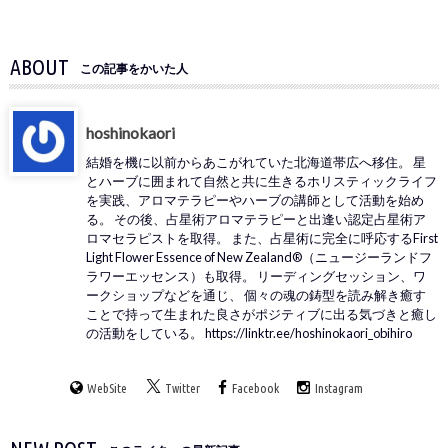
ABOUT
この記事をかいた人
hoshinokaori
結婚を機に以前からあこがれていた北海道帯広へ移住。 星
とハーブに囲まれて自然と共に生きるホリスティックライフ
を実践、アロマテラピーやハーブの講師として活動を始め
る。 その後、占星術アロマテラピーと出逢い認定占星術ア
ロマセラピストを取得。 また、占星術に完全に呼応するFirst
Light Flower Essence of New Zealand®（ニュージーランドフ
ラワーエッセンス）も取得。 リーディングセッション、ワ
ークショップなどを通じ、 個々の魂の鋳型を読み解き癒す
ことで持って生まれた良さがポジティブに出る気づきと癒し
の活動をしている。 https://linktr.ee/hoshinokaori_obihiro
WebSite
Twitter
Facebook
Instagram