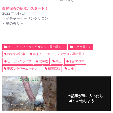
白樺樹液の採取がスタート！
2022年4月9日
ネイチャーヒーリングサロン
～星の香り～
ネイチャーヒーリングサロン～星の香り～
自然と暮らす
おすすめ記事
ネイチャーヒーリングサロン星の香り
ヒーリングライフ
北海道
帯広
帯広アロマ
帯広フラワーエッセンス
樹液採取
白樺
この記事が気に入ったら
いいねしよう！