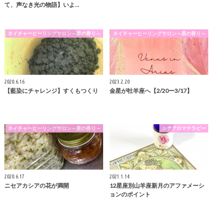
て、声なき光の物語】いよ…
ネイチャーヒーリングサロン～星の香り～
ネイチャーヒーリングサロン～星の香り～
2020.6.16
2023.2.20
【藍染にチャレンジ】すくもつくり
金星が牡羊座へ【2/20ー3/17】
ネイチャーヒーリングサロン～星の香り～
ルナアロマテラピー
2020.6.17
2021.1.14
ニセアカシアの花が満開
12星座別山羊座新月のアファメーシ
ョンのポイント