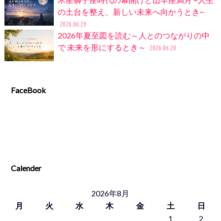
の土台を整え、新しい未来へ向かうとき~
2026.06.29
2026年夏至図を読む～人とのつながりの中
で 未来を形にするとき～
2026.06.20
FaceBook
Calender
2026年8月
月
火
水
木
金
土
日
1
2