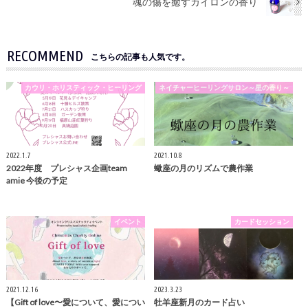
魂の傷を癒すカイロンの香り
RECOMMEND
こちらの記事も人気です。
カウリ・ホリスティック・ヒーリング
ネイチャーヒーリングサロン～星の香り～
2022.1.7
2021.10.8
2022年度 プレシャス企画team
蠍座の月のリズムで農作業
amie 今後の予定
イベント
カードセッション
2021.12.16
2023.3.23
【Gift of love〜愛について、愛につい
牡羊座新月のカード占い