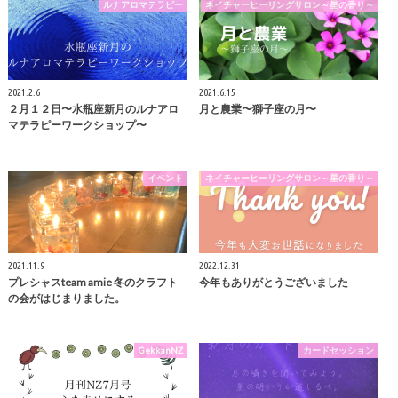
ルナアロマテラピー
ネイチャーヒーリングサロン～星の香り～
2021.2.6
2021.6.15
２月１２日〜水瓶座新月のルナアロ
月と農業〜獅子座の月〜
マテラピーワークショップ〜
イベント
ネイチャーヒーリングサロン～星の香り～
2021.11.9
2022.12.31
プレシャスteam amie 冬のクラフト
今年もありがとうございました
の会がはじまりました。
GekkanNZ
カードセッション