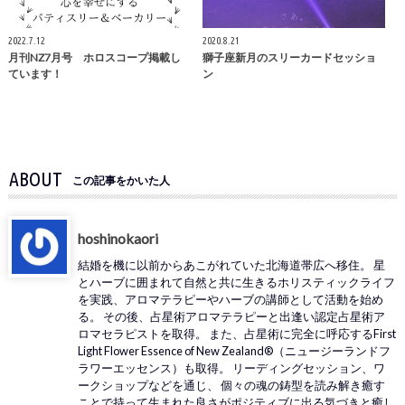
2022.7.12
2020.8.21
月刊NZ7月号 ホロスコープ掲載し
獅子座新月のスリーカードセッショ
ています！
ン
ABOUT
この記事をかいた人
hoshinokaori
結婚を機に以前からあこがれていた北海道帯広へ移住。 星
とハーブに囲まれて自然と共に生きるホリスティックライフ
を実践、アロマテラピーやハーブの講師として活動を始め
る。 その後、占星術アロマテラピーと出逢い認定占星術ア
ロマセラピストを取得。 また、占星術に完全に呼応するFirst
Light Flower Essence of New Zealand®（ニュージーランドフ
ラワーエッセンス）も取得。 リーディングセッション、ワ
ークショップなどを通じ、 個々の魂の鋳型を読み解き癒す
ことで持って生まれた良さがポジティブに出る気づきと癒し