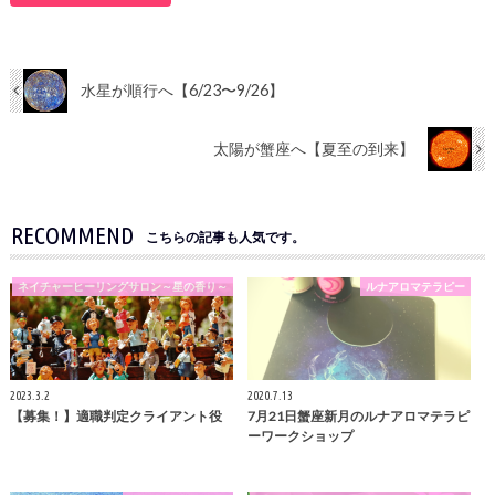
水星が順行へ【6/23〜9/26】
太陽が蟹座へ【夏至の到来】
RECOMMEND
こちらの記事も人気です。
ネイチャーヒーリングサロン～星の香り～
ルナアロマテラピー
2023.3.2
2020.7.13
【募集！】適職判定クライアント役
7月21日蟹座新月のルナアロマテラピ
ーワークショップ