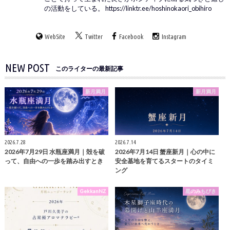
の活動をしている。 https://linktr.ee/hoshinokaori_obihiro
WebSite
Twitter
Facebook
Instagram
NEW POST
このライターの最新記事
新月満月
新月満月
2026.7.28
2026.7.14
2026年7月29日 水瓶座満月｜殻を破
2026年7月14日 蟹座新月｜心の中に
って、自由への一歩を踏み出すとき
安全基地を育てるスタートのタイミ
ング
GekkanNZ
星のみちびき