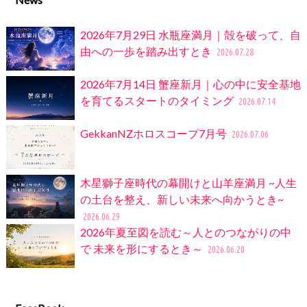
2026年7月29日 水瓶座満月｜殻を破って、自
由への一歩を踏み出すとき
2026.07.28
2026年7月14日 蟹座新月｜心の中に安全基地
を育てるスタートのタイミング
2026.07.14
GekkanNZホロスコープ7月号
2026.07.06
木星獅子座時代の幕開けと山羊座満月 ~人生
の土台を整え、新しい未来へ向かうとき~
2026.06.29
2026年夏至図を読む～人とのつながりの中
で 未来を形にするとき～
2026.06.20