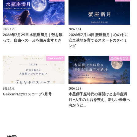
2026.7.28
2026.7.14
2026年7月29日 水瓶座満月｜殻を破
2026年7月14日 蟹座新月｜心の中に
って、自由への一歩を踏み出すとき
安全基地を育てるスタートのタイミ
ング
GekkanNZ
星のみちびき
2026.7.6
2026.6.29
GekkanNZホロスコープ7月号
木星獅子座時代の幕開けと山羊座満
月 ~人生の土台を整え、新しい未来へ
向かうと…