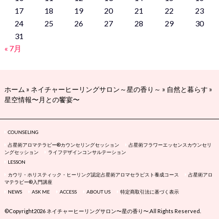
17
18
19
20
21
22
23
24
25
26
27
28
29
30
31
« 7月
ホーム
»
ネイチャーヒーリングサロン～星の香り～
»
自然と暮らす
»
星空情報〜月との饗宴〜
COUNSELING
占星術アロマテラピー®カウンセリングセッション
占星術フラワーエッセンスカウンセリ
ングセッション
ライフデザインコンサルテーション
LESSON
カウリ・ホリスティック・ヒーリング認定占星術アロマセラピスト養成コース
占星術アロ
マテラピー®入門講座
NEWS
ASK ME
ACCESS
ABOUT US
特定商取引法に基づく表示
©Copyright2026
ネイチャーヒーリングサロン〜星の香り〜
.All Rights Reserved.