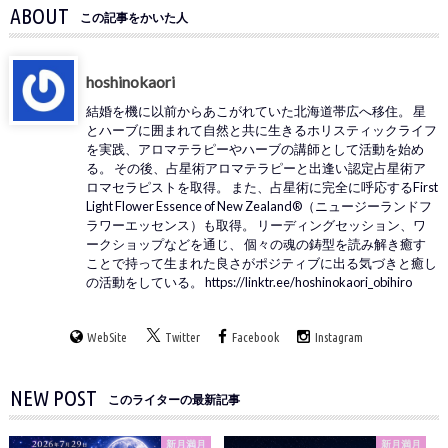
ABOUT
この記事をかいた人
hoshinokaori
結婚を機に以前からあこがれていた北海道帯広へ移住。 星
とハーブに囲まれて自然と共に生きるホリスティックライフ
を実践、アロマテラピーやハーブの講師として活動を始め
る。 その後、占星術アロマテラピーと出逢い認定占星術ア
ロマセラピストを取得。 また、占星術に完全に呼応するFirst
Light Flower Essence of New Zealand®（ニュージーランドフ
ラワーエッセンス）も取得。 リーディングセッション、ワ
ークショップなどを通じ、 個々の魂の鋳型を読み解き癒す
ことで持って生まれた良さがポジティブに出る気づきと癒し
の活動をしている。 https://linktr.ee/hoshinokaori_obihiro
WebSite
Twitter
Facebook
Instagram
NEW POST
このライターの最新記事
新月満月
新月満月