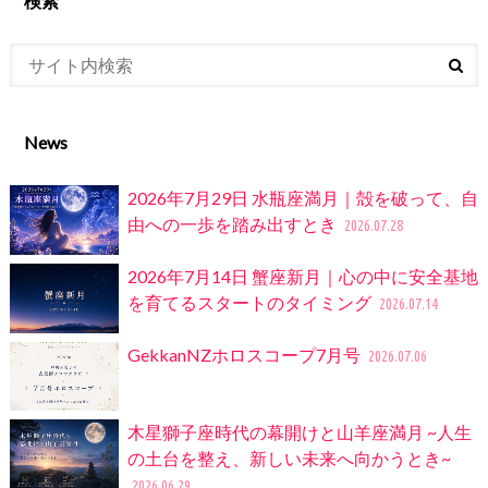
検索
News
2026年7月29日 水瓶座満月｜殻を破って、自
由への一歩を踏み出すとき
2026.07.28
2026年7月14日 蟹座新月｜心の中に安全基地
を育てるスタートのタイミング
2026.07.14
GekkanNZホロスコープ7月号
2026.07.06
木星獅子座時代の幕開けと山羊座満月 ~人生
の土台を整え、新しい未来へ向かうとき~
2026.06.29