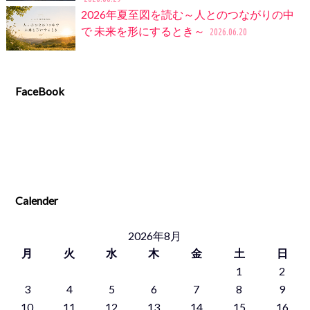
2026年夏至図を読む～人とのつながりの中
で 未来を形にするとき～
2026.06.20
FaceBook
Calender
2026年8月
月
火
水
木
金
土
日
1
2
3
4
5
6
7
8
9
10
11
12
13
14
15
16