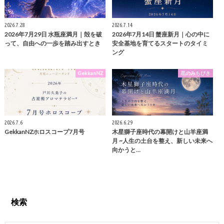
2026.7.28
2026.7.14
2026年7月29日 水瓶座満月｜殻を破
2026年7月14日 蟹座新月｜心の中に
って、自由への一歩を踏み出すとき
安全基地を育てるスタートのタイミ
ング
GekkanNZ
星のみちびき
2026.7.6
2026.6.29
GekkanNZホロスコープ7月号
木星獅子座時代の幕開けと山羊座満
月 ~人生の土台を整え、新しい未来へ
向かうと…
検索