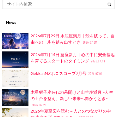
News
2026年7月29日 水瓶座満月｜殻を破って、自
由への一歩を踏み出すとき
2026.07.28
2026年7月14日 蟹座新月｜心の中に安全基地
を育てるスタートのタイミング
2026.07.14
GekkanNZホロスコープ7月号
2026.07.06
木星獅子座時代の幕開けと山羊座満月 ~人生
の土台を整え、新しい未来へ向かうとき~
2026.06.29
2026年夏至図を読む～人とのつながりの中