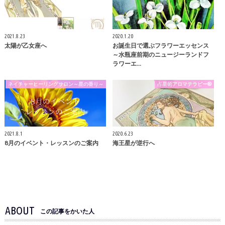
2021.8.23
2020.1.20
太陽が乙女座へ
お誕生日で選ぶフラワーエッセンス
～水瓶座前期のニュージーランドフ
ラワーエ…
ネイチャーヒーリングサロン～星の香り～
占星術アロマテラピー®
2021.8.1
2020.6.23
8月のイベント・レッスンのご案内
海王星が逆行へ
ABOUT
この記事をかいた人