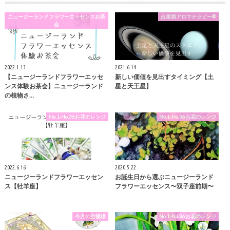
ニュージーランドフラワーエッセンスお茶
占星術アロマテラピー®
会
2022.1.13
2021.6.14
【ニュージーランドフラワーエッセ
新しい価値を見出すタイミング【土
ンス体験お茶会】ニュージーランド
星と天王星】
の植物さ…
No.1-No.36お花のレンジ
No.1-No.36お花のレンジ
2022.6.16
2020.5.22
ニュージーランドフラワーエッセン
お誕生日から選ぶニュージーランド
ス【牡羊座】
フラワーエッセンス〜双子座前期〜
今月の空模様
No.1-No.36お花のレンジ