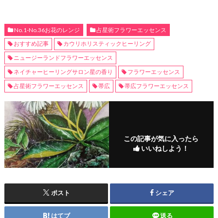
No.1-No.36お花のレンジ
占星術フラワーエッセンス
おすすめ記事
カウリホリスティックヒーリング
ニュージーランドフラワーエッセンス
ネイチャーヒーリングサロン星の香り
フラワーエッセンス
占星術フラワーエッセンス
帯広
帯広フラワーエッセンス
この記事が気に入ったら
いいねしよう！
ポスト
シェア
はてブ
送る