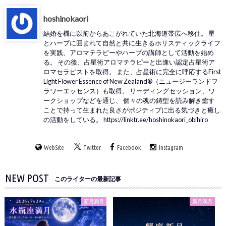
hoshinokaori
結婚を機に以前からあこがれていた北海道帯広へ移住。 星
とハーブに囲まれて自然と共に生きるホリスティックライフ
を実践、アロマテラピーやハーブの講師として活動を始め
る。 その後、占星術アロマテラピーと出逢い認定占星術ア
ロマセラピストを取得。 また、占星術に完全に呼応するFirst
Light Flower Essence of New Zealand®（ニュージーランドフ
ラワーエッセンス）も取得。 リーディングセッション、ワ
ークショップなどを通じ、 個々の魂の鋳型を読み解き癒す
ことで持って生まれた良さがポジティブに出る気づきと癒し
の活動をしている。 https://linktr.ee/hoshinokaori_obihiro
WebSite
Twitter
Facebook
Instagram
NEW POST
このライターの最新記事
新月満月
新月満月