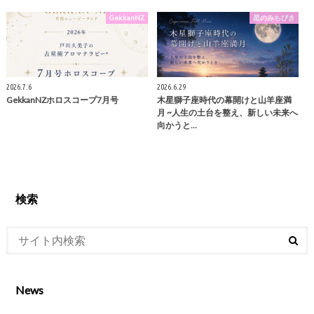
GekkanNZ
星のみちびき
2026.7.6
2026.6.29
GekkanNZホロスコープ7月号
木星獅子座時代の幕開けと山羊座満
月 ~人生の土台を整え、新しい未来へ
向かうと…
検索
News