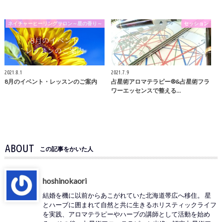
ネイチャーヒーリングサロン～星の香り～
セッション
2021.8.1
2021.7.9
8月のイベント・レッスンのご案内
占星術アロマテラピー®️&占星術フラ
ワーエッセンスで整える…
ABOUT
この記事をかいた人
hoshinokaori
結婚を機に以前からあこがれていた北海道帯広へ移住。 星
とハーブに囲まれて自然と共に生きるホリスティックライフ
を実践、アロマテラピーやハーブの講師として活動を始め