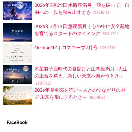
2026年7月29日 水瓶座満月｜殻を破って、自
由への一歩を踏み出すとき
2026.07.28
2026年7月14日 蟹座新月｜心の中に安全基地
を育てるスタートのタイミング
2026.07.14
GekkanNZホロスコープ7月号
2026.07.06
木星獅子座時代の幕開けと山羊座満月 ~人生
の土台を整え、新しい未来へ向かうとき~
2026.06.29
2026年夏至図を読む～人とのつながりの中
で 未来を形にするとき～
2026.06.20
FaceBook