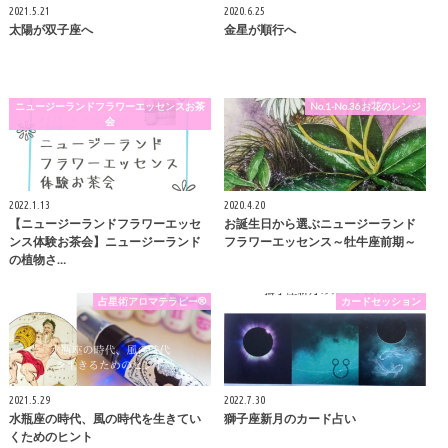
2021.5.21
2020.6.25
太陽が双子座へ
金星が順行へ
ニュージーランドフラワーエッセンスお茶
No.1-No.36お花のレンジ
会
2022.1.13
2020.4.20
【ニュージーランドフラワーエッセ
お誕生日から選ぶニュージーランド
ンス体験お茶会】ニュージーランド
フラワーエッセンス～牡牛座前期～
の植物さ…
占星術アロマテラピー®
カードセッション
2021.5.29
2022.7.30
水瓶座の時代、風の時代を生きてい
獅子座新月のカード占い
くためのヒント