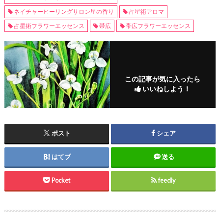
ネイチャーヒーリングサロン星の香り
占星術アロマ
占星術フラワーエッセンス
帯広
帯広フラワーエッセンス
この記事が気に入ったら
いいねしよう！
ポスト
シェア
はてブ
送る
Pocket
feedly