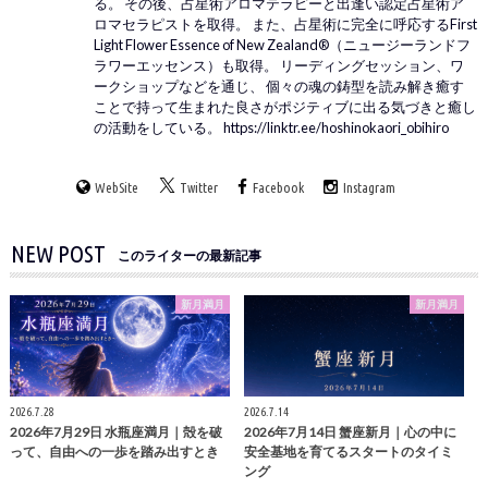
る。 その後、占星術アロマテラピーと出逢い認定占星術ア
ロマセラピストを取得。 また、占星術に完全に呼応するFirst
Light Flower Essence of New Zealand®（ニュージーランドフ
ラワーエッセンス）も取得。 リーディングセッション、ワ
ークショップなどを通じ、 個々の魂の鋳型を読み解き癒す
ことで持って生まれた良さがポジティブに出る気づきと癒し
の活動をしている。 https://linktr.ee/hoshinokaori_obihiro
WebSite
Twitter
Facebook
Instagram
NEW POST
このライターの最新記事
新月満月
新月満月
2026.7.28
2026.7.14
2026年7月29日 水瓶座満月｜殻を破
2026年7月14日 蟹座新月｜心の中に
って、自由への一歩を踏み出すとき
安全基地を育てるスタートのタイミ
ング