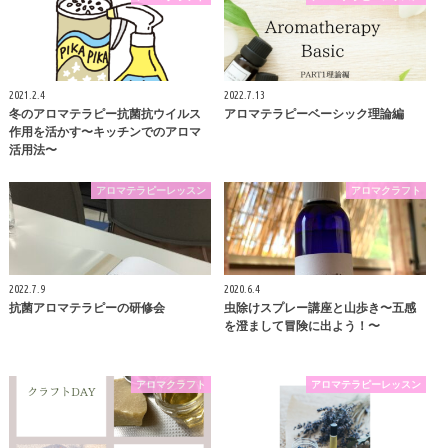
2021.2.4
2022.7.13
冬のアロマテラピー抗菌抗ウイルス
アロマテラピーベーシック理論編
作用を活かす〜キッチンでのアロマ
活用法〜
アロマテラピーレッスン
アロマクラフト
2022.7.9
2020.6.4
抗菌アロマテラピーの研修会
虫除けスプレー講座と山歩き〜五感
を澄まして冒険に出よう！〜
アロマクラフト
アロマテラピーレッスン