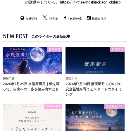
の活動をしている。 https://linktr.ee/hoshinokaori_obihiro
WebSite
Twitter
Facebook
Instagram
NEW POST
このライターの最新記事
新月満月
新月満月
2026.7.28
2026.7.14
2026年7月29日 水瓶座満月｜殻を破
2026年7月14日 蟹座新月｜心の中に
って、自由への一歩を踏み出すとき
安全基地を育てるスタートのタイミ
ング
GekkanNZ
星のみちびき