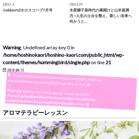
2026.7.6
2026.6.29
GekkanNZホロスコープ7月号
木星獅子座時代の幕開けと山羊座満
月 ~人生の土台を整え、新しい未来へ
向かうと…
Warning
: Undefined array key 0 in
/home/hoshinokaori/hoshino-kaori.com/public_html/wp-
content/themes/hummingbird/single.php
on line
21
2019.08.15
/home/hoshinokaori/hoshino-kaori.com/public_html/wp-content/themes/hummingbird/single.php on line
28
">
Warning
: Attempt to read property "name" on null in
/home/hoshinokaori/hoshino-kaori.com/public_html/wp-content/themes/hummingbird/single.php
on line
28
アロマテラピーレッスン