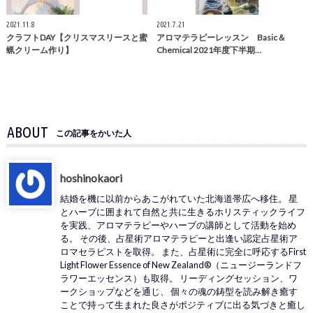
2021.11.8
2021.7.21
クラフトDAY【クリスマスリースと蜜
アロマテラピーレッスン Basic＆
蝋クリーム作り】
Chemical 2021年度下半期…
ABOUT
この記事をかいた人
hoshinokaori
結婚を機に以前からあこがれていた北海道帯広へ移住。 星
とハーブに囲まれて自然と共に生きるホリスティックライフ
を実践、アロマテラピーやハーブの講師として活動を始め
る。 その後、占星術アロマテラピーと出逢い認定占星術ア
ロマセラピストを取得。 また、占星術に完全に呼応するFirst
Light Flower Essence of New Zealand®（ニュージーランドフ
ラワーエッセンス）も取得。 リーディングセッション、ワ
ークショップなどを通じ、 個々の魂の鋳型を読み解き癒す
ことで持って生まれた良さがポジティブに出る気づきと癒し