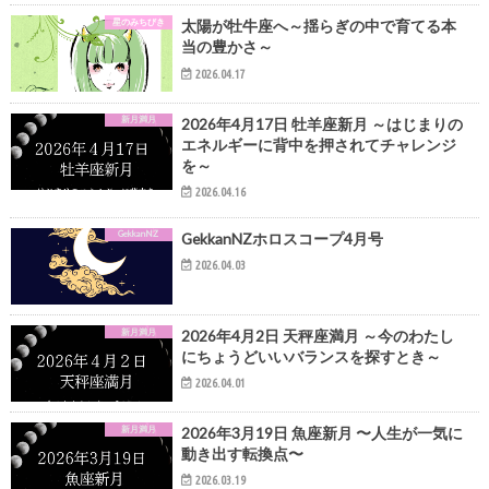
星のみちびき
太陽が牡牛座へ～揺らぎの中で育てる本
当の豊かさ～
2026.04.17
新月満月
2026年4月17日 牡羊座新月 ～はじまりの
エネルギーに背中を押されてチャレンジ
を～
2026.04.16
GekkanNZ
GekkanNZホロスコープ4月号
2026.04.03
新月満月
2026年4月2日 天秤座満月 ～今のわたし
にちょうどいいバランスを探すとき～
2026.04.01
新月満月
2026年3月19日 魚座新月 〜人生が一気に
動き出す転換点〜
2026.03.19