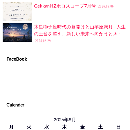
GekkanNZホロスコープ7月号
2026.07.06
木星獅子座時代の幕開けと山羊座満月 ~人生
の土台を整え、新しい未来へ向かうとき~
2026.06.29
FaceBook
Calender
2026年8月
月
火
水
木
金
土
日