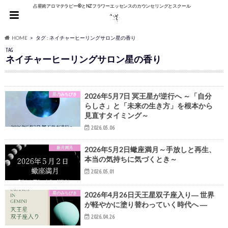
占星術アロマテラピー®︎とNZフラワーエッセンスのカウンセリングとスクール
HOME
タグ : ネイチャーヒーリングサロン星の香り
TAG
ネイチャーヒーリングサロン星の香り
星のみちびき
2026年5月7日 冥王星が逆行へ ～「自分
らしさ」と「未来の生き方」を根本から
見直すタイミング～
2026.05.06
新月満月
2026年5月2日蠍座満月～手放しと再生、
本当の気持ちに気づくとき～
2026.05.01
星のみちびき
2026年4月26日天王星双子座入り― 世界
が軽やかに塗り替わっていく時代へ ―
2026.04.26