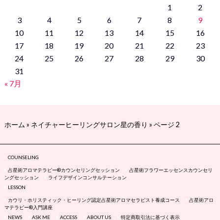
1
2
3
4
5
6
7
8
9
10
11
12
13
14
15
16
17
18
19
20
21
22
23
24
25
26
27
28
29
30
31
« 7月
ホーム
»
ネイチャーヒーリングサロン星の香り
»
ページ 2
COUNSELING
占星術アロマテラピー®カウンセリングセッション
占星術フラワーエッセンスカウンセリ
ングセッション
ライフデザインコンサルテーション
LESSON
カウリ・ホリスティック・ヒーリング認定占星術アロマセラピスト養成コース
占星術アロ
マテラピー®入門講座
NEWS
ASK ME
ACCESS
ABOUT US
特定商取引法に基づく表示