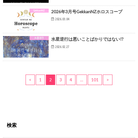
GekkanNZ
2026年3月号GekkanNZホロスコープ
2026.03.04
水星逆行
水星逆行は悪いことばかりではない!?
2026.02.27
<
1
2
3
4
…
101
>
検索