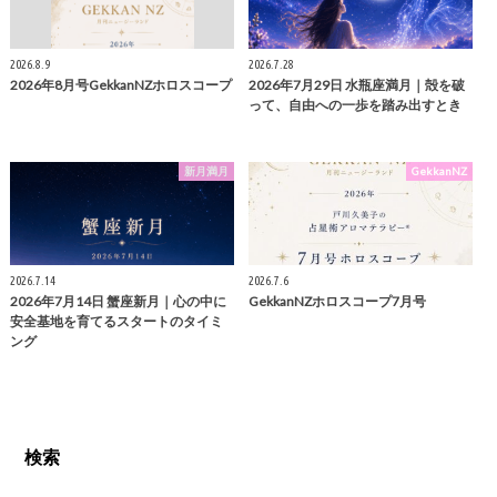
2026.8.9
2026.7.28
2026年8月号GekkanNZホロスコープ
2026年7月29日 水瓶座満月｜殻を破
って、自由への一歩を踏み出すとき
新月満月
GekkanNZ
2026.7.14
2026.7.6
2026年7月14日 蟹座新月｜心の中に
GekkanNZホロスコープ7月号
安全基地を育てるスタートのタイミ
ング
検索