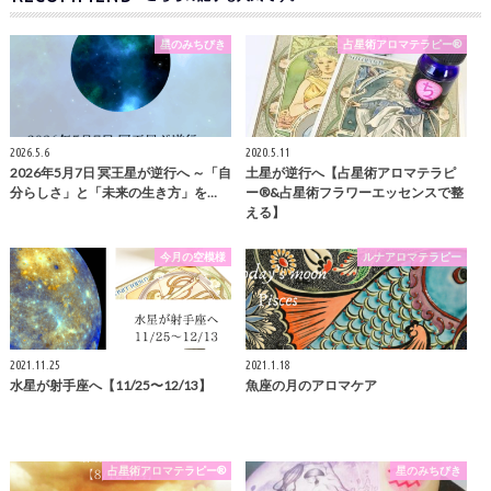
星のみちびき
占星術アロマテラピー®
2026.5.6
2020.5.11
2026年5月7日 冥王星が逆行へ ～「自
土星が逆行へ【占星術アロマテラピ
分らしさ」と「未来の生き方」を…
ー®︎&占星術フラワーエッセンスで整
える】
今月の空模様
ルナアロマテラピー
2021.11.25
2021.1.18
水星が射手座へ【11/25〜12/13】
魚座の月のアロマケア
占星術アロマテラピー®
星のみちびき