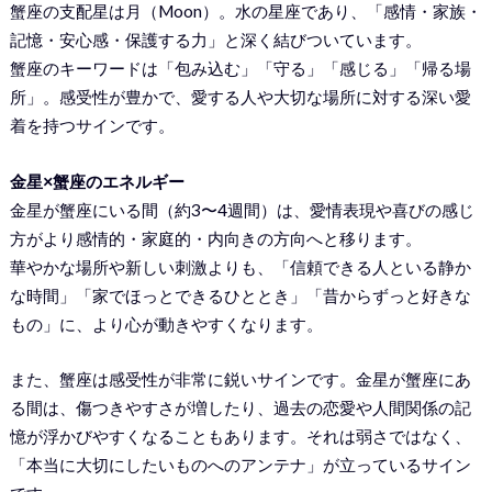
蟹座の支配星は月（Moon）。水の星座であり、「感情・家族・
記憶・安心感・保護する力」と深く結びついています。
蟹座のキーワードは「包み込む」「守る」「感じる」「帰る場
所」。感受性が豊かで、愛する人や大切な場所に対する深い愛
着を持つサインです。
金星×蟹座のエネルギー
金星が蟹座にいる間（約3〜4週間）は、愛情表現や喜びの感じ
方がより感情的・家庭的・内向きの方向へと移ります。
華やかな場所や新しい刺激よりも、「信頼できる人といる静か
な時間」「家でほっとできるひととき」「昔からずっと好きな
もの」に、より心が動きやすくなります。
また、蟹座は感受性が非常に鋭いサインです。金星が蟹座にあ
る間は、傷つきやすさが増したり、過去の恋愛や人間関係の記
憶が浮かびやすくなることもあります。それは弱さではなく、
「本当に大切にしたいものへのアンテナ」が立っているサイン