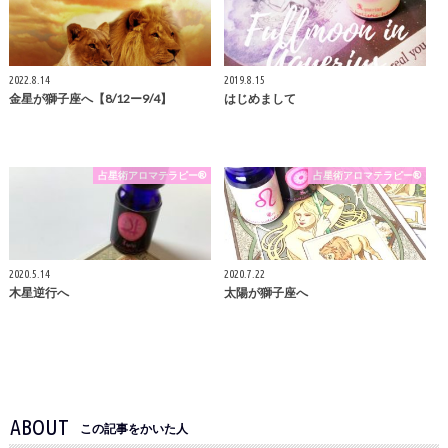
2022.8.14
2019.8.15
金星が獅子座へ【8/12ー9/4】
はじめまして
占星術アロマテラピー®
占星術アロマテラピー®
2020.5.14
2020.7.22
木星逆行へ
太陽が獅子座へ
ABOUT
この記事をかいた人