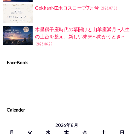
GekkanNZホロスコープ7月号
2026.07.06
木星獅子座時代の幕開けと山羊座満月 ~人生
の土台を整え、新しい未来へ向かうとき~
2026.06.29
FaceBook
Calender
2026年8月
月
火
水
木
金
土
日