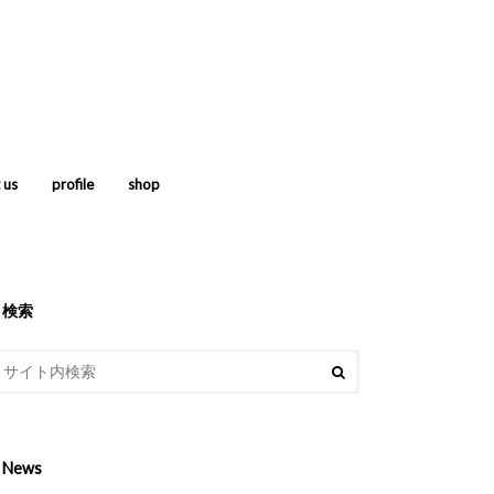
 us
profile
shop
検索
News