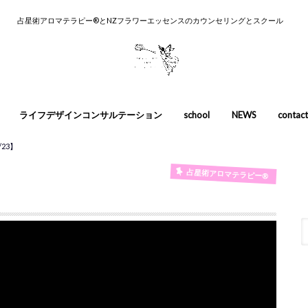
占星術アロマテラピー®︎とNZフラワーエッセンスのカウンセリングとスクール
ライフデザインコンサルテーション
school
NEWS
contact
カウンセリ
養成コース
入門講座
スカウンセ
23】
占星術アロマテラピー®
】