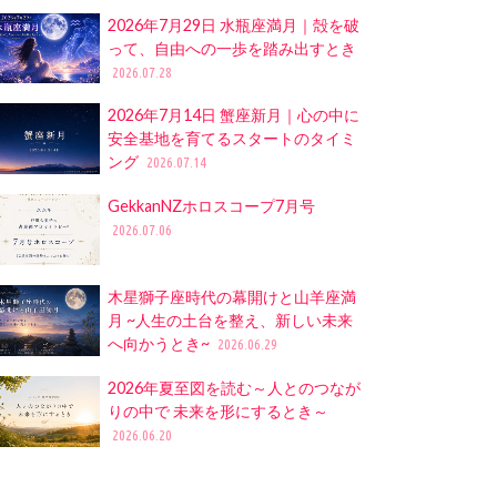
2026年7月29日 水瓶座満月｜殻を破
って、自由への一歩を踏み出すとき
2026.07.28
2026年7月14日 蟹座新月｜心の中に
安全基地を育てるスタートのタイミ
ング
2026.07.14
GekkanNZホロスコープ7月号
2026.07.06
木星獅子座時代の幕開けと山羊座満
月 ~人生の土台を整え、新しい未来
へ向かうとき~
2026.06.29
2026年夏至図を読む～人とのつなが
りの中で 未来を形にするとき～
2026.06.20