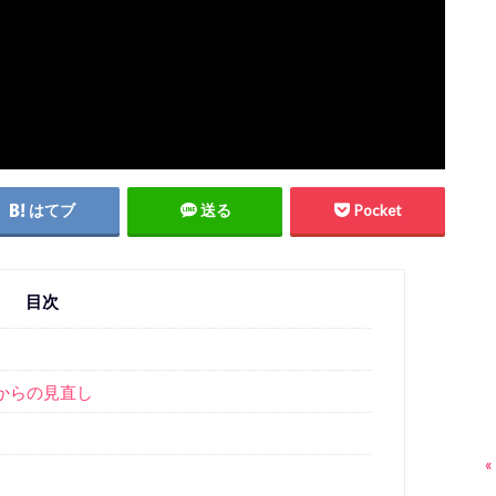
はてブ
送る
Pocket
目次
からの見直し
«