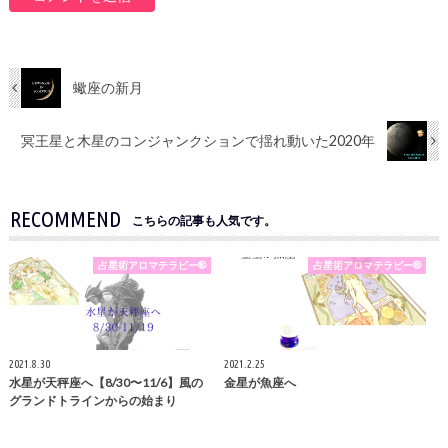
蠍座の新月
冥王星と木星のコンジャンクションで揺れ動いた2020年
RECOMMEND
こちらの記事も人気です。
占星術アロマテラピー®
占星術アロマテラピー®
2021.8.30
2021.2.25
水星が天秤座へ【8/30〜11/6】風の
金星が魚座へ
グランドトラインからの始まり