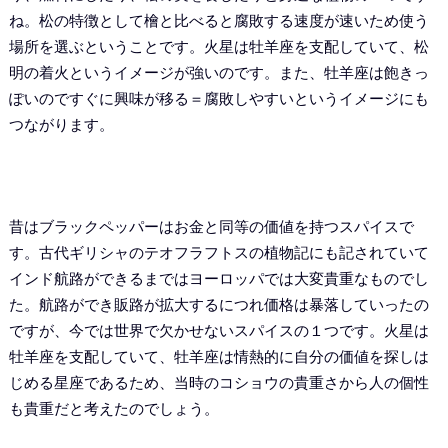
ね。松の特徴として檜と比べると腐敗する速度が速いため使う
場所を選ぶということです。火星は牡羊座を支配していて、松
明の着火というイメージが強いのです。また、牡羊座は飽きっ
ぽいのですぐに興味が移る＝腐敗しやすいというイメージにも
つながります。
昔はブラックペッパーはお金と同等の価値を持つスパイスで
す。古代ギリシャのテオフラフトスの植物記にも記されていて
インド航路ができるまではヨーロッパでは大変貴重なものでし
た。航路ができ販路が拡大するにつれ価格は暴落していったの
ですが、今では世界で欠かせないスパイスの１つです。火星は
牡羊座を支配していて、牡羊座は情熱的に自分の価値を探しは
じめる星座であるため、当時のコショウの貴重さから人の個性
も貴重だと考えたのでしょう。