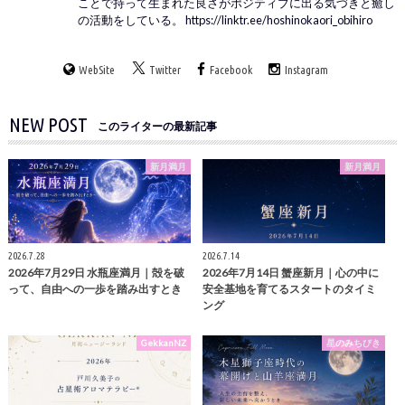
ことで持って生まれた良さがポジティブに出る気づきと癒し
の活動をしている。 https://linktr.ee/hoshinokaori_obihiro
WebSite
Twitter
Facebook
Instagram
NEW POST
このライターの最新記事
新月満月
新月満月
2026.7.28
2026.7.14
2026年7月29日 水瓶座満月｜殻を破
2026年7月14日 蟹座新月｜心の中に
って、自由への一歩を踏み出すとき
安全基地を育てるスタートのタイミ
ング
GekkanNZ
星のみちびき