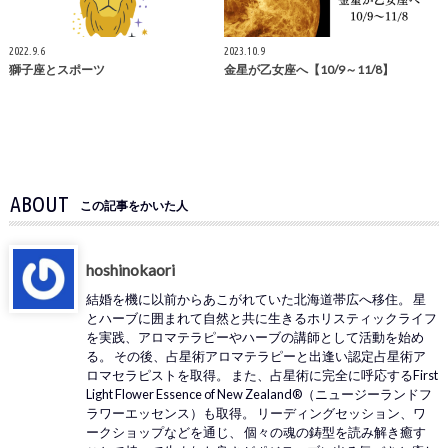
2022.9.6
2023.10.9
獅子座とスポーツ
金星が乙女座へ【10/9～11/8】
ABOUT
この記事をかいた人
hoshinokaori
結婚を機に以前からあこがれていた北海道帯広へ移住。 星
とハーブに囲まれて自然と共に生きるホリスティックライフ
を実践、アロマテラピーやハーブの講師として活動を始め
る。 その後、占星術アロマテラピーと出逢い認定占星術ア
ロマセラピストを取得。 また、占星術に完全に呼応するFirst
Light Flower Essence of New Zealand®（ニュージーランドフ
ラワーエッセンス）も取得。 リーディングセッション、ワ
ークショップなどを通じ、 個々の魂の鋳型を読み解き癒す