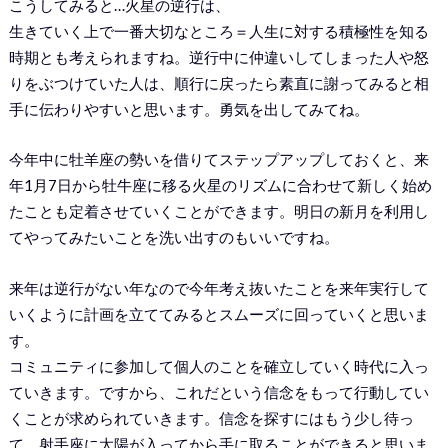
こうしてみると…火星の逆行は、
生きていく上で一番大切なところ＝人生に対する積極性を知る
時期とも考えられますね。逆行中に仲違いしてしまった人や怒
りをぶつけていた人は、順行に戻ったら素直に謝ってみると相
手に伝わりやすいと思います。勇気を出してみてね。
今年中に牡羊座の勢いを借りてステップアップしておくと、来
年1月7日から牡牛座に移る火星のリズムに合わせて新しく始め
たことも定着させていくことができます。明日の新月を利用し
てやってみたいことを洗い出すのもいいですね。
来年は逆行がない年なので今年考え抜いたことを来年実行して
いくように計画を立ててみるとスムーズに回っていくと思いま
す。
コミュニティに参加して個人のことを確立していく時代に入っ
ていきます。ですから、これだという信念をもって行動してい
くことが求められていきます。信念を探すにはもう少し待っ
て。射手座に太陽が入ってから手に取ることができると思いま