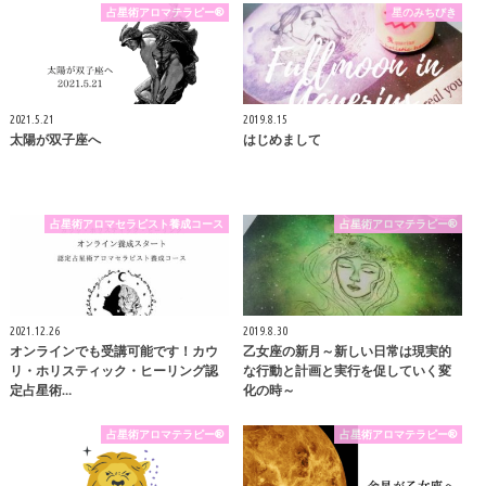
占星術アロマテラピー®
星のみちびき
2021.5.21
2019.8.15
太陽が双子座へ
はじめまして
占星術アロマセラピスト養成コース
占星術アロマテラピー®
2021.12.26
2019.8.30
オンラインでも受講可能です！カウ
乙女座の新月～新しい日常は現実的
リ・ホリスティック・ヒーリング認
な行動と計画と実行を促していく変
定占星術…
化の時～
占星術アロマテラピー®
占星術アロマテラピー®