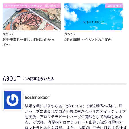
ネイチャーヒーリングサロン～星の香り～
GekkanNZ
2020.6.5
2022.5.5
射手座満月〜新しい目標に向かっ
5月の講座・イベントのご案内
て〜
ABOUT
この記事をかいた人
hoshinokaori
結婚を機に以前からあこがれていた北海道帯広へ移住。 星
とハーブに囲まれて自然と共に生きるホリスティックライフ
を実践、アロマテラピーやハーブの講師として活動を始め
る。 その後、占星術アロマテラピーと出逢い認定占星術ア
ロマセラピストを取得。 また、占星術に完全に呼応するFirst