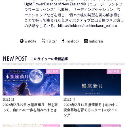
Light Flower Essence of New Zealand®（ニュージーランドフ
ラワーエッセンス）も取得。 リーディングセッション、ワ
ークショップなどを通じ、 個々の魂の鋳型を読み解き癒す
ことで持って生まれた良さがポジティブに出る気づきと癒し
の活動をしている。 https://linktr.ee/hoshinokaori_obihiro
WebSite
Twitter
Facebook
Instagram
NEW POST
このライターの最新記事
新月満月
新月満月
2026.7.28
2026.7.14
2026年7月29日 水瓶座満月｜殻を破
2026年7月14日 蟹座新月｜心の中に
って、自由への一歩を踏み出すとき
安全基地を育てるスタートのタイミ
ング
GekkanNZ
星のみちびき