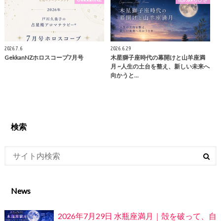
2026.7.6
2026.6.29
GekkanNZホロスコープ7月号
木星獅子座時代の幕開けと山羊座満
月 ~人生の土台を整え、新しい未来へ
向かうと…
検索
News
2026年7月29日 水瓶座満月｜殻を破って、自