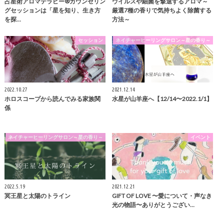
占星術アロマテラピー®︎カウンセリン
ウイルスや細菌を撃退するアロマ～
グセッションは「星を知り、生き方
厳選7種の香りで気持ちよく除菌する
を探…
方法～
セッション
ネイチャーヒーリングサロン～星の香り～
2022.10.27
2021.12.14
ホロスコープから読んでみる家族関
水星が山羊座へ【12/14〜2022.1/1】
係
ネイチャーヒーリングサロン～星の香り～
イベント
2022.5.19
2021.12.21
冥王星と太陽のトライン
GIFT OF LOVE 〜愛について・声なき
光の物語〜ありがとうござい…