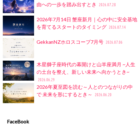
由への一歩を踏み出すとき
2026.07.28
2026年7月14日 蟹座新月｜心の中に安全基地
を育てるスタートのタイミング
2026.07.14
GekkanNZホロスコープ7月号
2026.07.06
木星獅子座時代の幕開けと山羊座満月 ~人生
の土台を整え、新しい未来へ向かうとき~
2026.06.29
2026年夏至図を読む～人とのつながりの中
で 未来を形にするとき～
2026.06.20
FaceBook