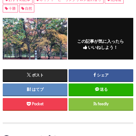
十勝
自然
この記事が気に入ったら
いいねしよう！
ポスト
シェア
はてブ
送る
Pocket
feedly