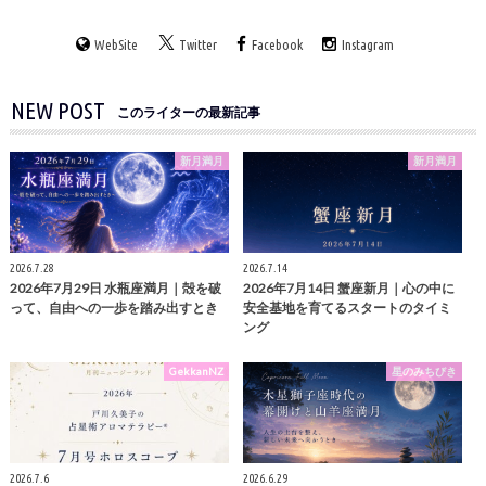
WebSite
Twitter
Facebook
Instagram
NEW POST
このライターの最新記事
新月満月
新月満月
2026.7.28
2026.7.14
2026年7月29日 水瓶座満月｜殻を破
2026年7月14日 蟹座新月｜心の中に
って、自由への一歩を踏み出すとき
安全基地を育てるスタートのタイミ
ング
GekkanNZ
星のみちびき
2026.7.6
2026.6.29