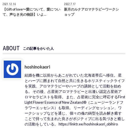
2021.12.16
2022.7.17
【Gift of love〜愛について、愛につい
新月のルナアロマテラピーワークシ
て、声なき光の物語】いよ…
ョップ
ABOUT
この記事をかいた人
hoshinokaori
結婚を機に以前からあこがれていた北海道帯広へ移住。 星
とハーブに囲まれて自然と共に生きるホリスティックライフ
を実践、アロマテラピーやハーブの講師として活動を始め
る。 その後、占星術アロマテラピーと出逢い認定占星術ア
ロマセラピストを取得。 また、占星術に完全に呼応するFirst
Light Flower Essence of New Zealand®（ニュージーランドフ
ラワーエッセンス）も取得。 リーディングセッション、ワ
ークショップなどを通じ、 個々の魂の鋳型を読み解き癒す
ことで持って生まれた良さがポジティブに出る気づきと癒し
の活動をしている。 https://linktr.ee/hoshinokaori_obihiro