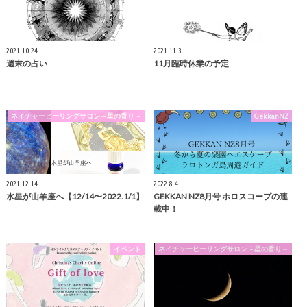
2021.10.24
2021.11.3
週末の占い
11月臨時休業の予定
ネイチャーヒーリングサロン～星の香り～
GekkanNZ
2021.12.14
2022.8.4
水星が山羊座へ【12/14〜2022.1/1】
GEKKAN NZ8月号 ホロスコープの連
載中！
イベント
ネイチャーヒーリングサロン～星の香り～