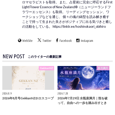
ロマセラピストを取得。 また、占星術に完全に呼応するFirst
Light Flower Essence of New Zealand®（ニュージーランドフ
ラワーエッセンス）も取得。 リーディングセッション、ワ
ークショップなどを通じ、 個々の魂の鋳型を読み解き癒す
ことで持って生まれた良さがポジティブに出る気づきと癒し
の活動をしている。 https://linktr.ee/hoshinokaori_obihiro
WebSite
Twitter
Facebook
Instagram
NEW POST
このライターの最新記事
GekkanNZ
新月満月
2026.8.9
2026.7.28
2026年8月号GekkanNZホロスコープ
2026年7月29日 水瓶座満月｜殻を破
って、自由への一歩を踏み出すとき