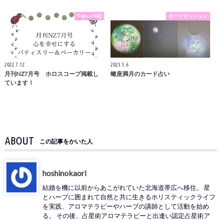
GekkanNZ
カードセッション
2022.7.12
2023.5.6
月刊NZ7月号 ホロスコープ掲載し
蠍座満月のカード占い
ています！
ABOUT
この記事をかいた人
hoshinokaori
結婚を機に以前からあこがれていた北海道帯広へ移住。 星
とハーブに囲まれて自然と共に生きるホリスティックライフ
を実践、アロマテラピーやハーブの講師として活動を始め
る。 その後、占星術アロマテラピーと出逢い認定占星術ア