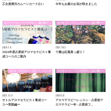
乙女座満月のムーンカード占い
今年もお庭のお花が咲きました
ネイチャーヒーリングサロン～星の香り～
ネイチャーヒーリングサロン～星の香り～
2026.1.6
2021.10.5
2026年度占星術アロマセラピスト養
十勝は紅葉真っ盛り！
成コースのご案内
カウリ・ホリスティック・ヒーリング
ネイチャーヒーリングサロン～星の香り～
2021.12.6
2020.5.8
サトルアロマセラピスト養成コー
アロマテラピーレッスン・占星術ア
ス〜実践編〜
ロマテラピー®️・占星術フ…