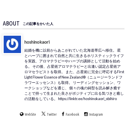
ABOUT
この記事をかいた人
hoshinokaori
結婚を機に以前からあこがれていた北海道帯広へ移住。 星
とハーブに囲まれて自然と共に生きるホリスティックライフ
を実践、アロマテラピーやハーブの講師として活動を始め
る。 その後、占星術アロマテラピーと出逢い認定占星術ア
ロマセラピストを取得。 また、占星術に完全に呼応するFirst
Light Flower Essence of New Zealand®（ニュージーランドフ
ラワーエッセンス）も取得。 リーディングセッション、ワ
ークショップなどを通じ、 個々の魂の鋳型を読み解き癒す
ことで持って生まれた良さがポジティブに出る気づきと癒し
の活動をしている。 https://linktr.ee/hoshinokaori_obihiro
WebSite
Twitter
Facebook
Instagram