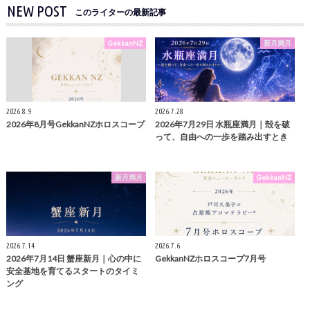
NEW POST
このライターの最新記事
GekkanNZ
新月満月
2026.8.9
2026.7.28
2026年8月号GekkanNZホロスコープ
2026年7月29日 水瓶座満月｜殻を破
って、自由への一歩を踏み出すとき
新月満月
GekkanNZ
2026.7.14
2026.7.6
2026年7月14日 蟹座新月｜心の中に
GekkanNZホロスコープ7月号
安全基地を育てるスタートのタイミ
ング