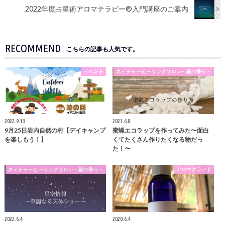
2022年度占星術アロマテラピー®︎入門講座のご案内
RECOMMEND
こちらの記事も人気です。
イベント
ネイチャーヒーリングサロン～星の香り～
2022.9.13
2021.6.8
9月25日岩内自然の村【デイキャンプ
蜜蝋エコラップを作ってみた〜面白
を楽しもう！】
くてたくさん作りたくなる物だっ
た！〜
ネイチャーヒーリングサロン～星の香り～
アロマクラフト
2022.6.4
2020.6.4