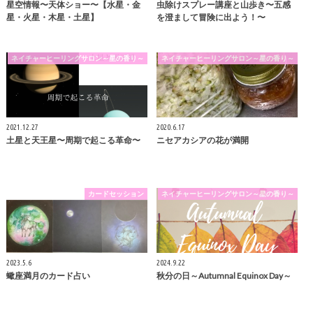
星空情報〜天体ショー〜【水星・金
虫除けスプレー講座と山歩き〜五感
星・火星・木星・土星】
を澄まして冒険に出よう！〜
ネイチャーヒーリングサロン～星の香り～
ネイチャーヒーリングサロン～星の香り～
2021.12.27
2020.6.17
土星と天王星〜周期で起こる革命〜
ニセアカシアの花が満開
カードセッション
ネイチャーヒーリングサロン～星の香り～
2023.5.6
2024.9.22
蠍座満月のカード占い
秋分の日～Autumnal Equinox Day～