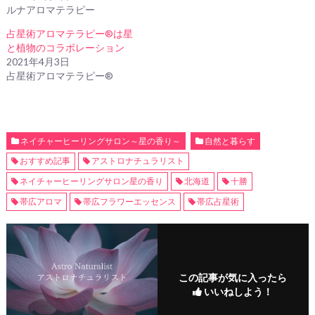
ルナアロマテラピー
占星術アロマテラピー®︎は星
と植物のコラボレーション
2021年4月3日
占星術アロマテラピー®
ネイチャーヒーリングサロン～星の香り～
自然と暮らす
おすすめ記事
アストロナチュラリスト
ネイチャーヒーリングサロン星の香り
北海道
十勝
帯広アロマ
帯広フラワーエッセンス
帯広占星術
この記事が気に入ったら
いいねしよう！