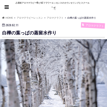
占星術アロマテラピー®︎とNZフラワーエッセンスのカウンセリングとスクール
HOME
アロマテラピーレッスン
アロマクラフト
白樺の葉っぱの蒸留水作り
2020.02.11
アロマクラフト
白樺の葉っぱの蒸留水作り