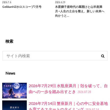
2026.7.6
2026.6.29
GekkanNZホロスコープ7月号
木星獅子座時代の幕開けと山羊座満
月 ~人生の土台を整え、新しい未来へ
向かうと…
検索
News
2026年7月29日 水瓶座満月｜殻を破って、自
由への一歩を踏み出すとき
2026.07.28
2026年7月14日 蟹座新月｜心の中に安全基地
を育てるスタートのタイミング
2026.07.14