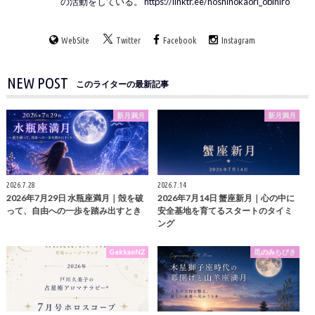
の活動をしている。 https://linktr.ee/hoshinokaori_obihiro
WebSite
Twitter
Facebook
Instagram
NEW POST
このライターの最新記事
新月満月
新月満月
2026.7.28
2026.7.14
2026年7月29日 水瓶座満月｜殻を破
2026年7月14日 蟹座新月｜心の中に
って、自由への一歩を踏み出すとき
安全基地を育てるスタートのタイミ
ング
GekkanNZ
星のみちびき