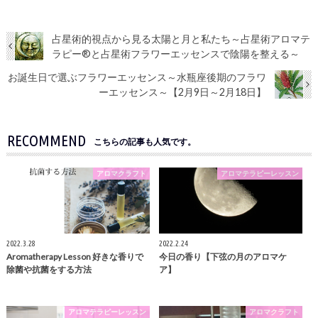
占星術的視点から見る太陽と月と私たち～占星術アロマテ
ラピー®と占星術フラワーエッセンスで陰陽を整える～
お誕生日で選ぶフラワーエッセンス～水瓶座後期のフラワ
ーエッセンス～【2月9日～2月18日】
RECOMMEND
こちらの記事も人気です。
アロマクラフト
アロマテラピーレッスン
2022.3.28
2022.2.24
Aromatherapy Lesson 好きな香りで
今日の香り【下弦の月のアロマケ
除菌や抗菌をする方法
ア】
アロマテラピーレッスン
アロマクラフト