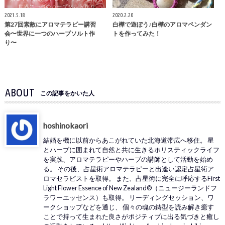
2021.5.18
2020.2.20
第27回素敵にアロマテラピー講習
白樺で遊ぼう♪白樺のアロマペンダン
会〜世界に一つのハーブソルト作
トを作ってみた！
り〜
ABOUT
この記事をかいた人
hoshinokaori
結婚を機に以前からあこがれていた北海道帯広へ移住。 星
とハーブに囲まれて自然と共に生きるホリスティックライフ
を実践、アロマテラピーやハーブの講師として活動を始め
る。 その後、占星術アロマテラピーと出逢い認定占星術ア
ロマセラピストを取得。 また、占星術に完全に呼応するFirst
Light Flower Essence of New Zealand®（ニュージーランドフ
ラワーエッセンス）も取得。 リーディングセッション、ワ
ークショップなどを通じ、 個々の魂の鋳型を読み解き癒す
ことで持って生まれた良さがポジティブに出る気づきと癒し