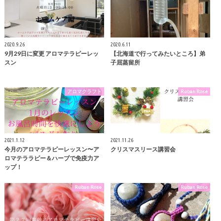
2020.9.26
2020.6.11
9月29日に変更 アロマテラピーレッ
【北海道で行ってみたいところ】弟
スン
子屈蒸留所
アロマクラフト
Ruban Rose
2021.1.12
2021.11.26
今月のアロマテラピーレッスン〜ア
クリスマスリース講習会
ロマテララピー＆ハーブで免疫力ア
ップ！
Ruban Rose
Ruban Rose