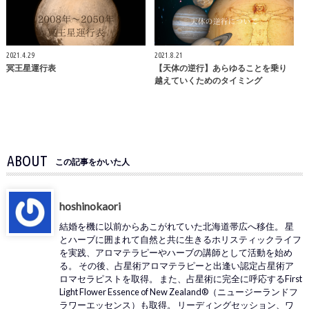
2021.4.29
2021.8.21
冥王星運行表
【天体の逆行】あらゆることを乗り
越えていくためのタイミング
ABOUT
この記事をかいた人
hoshinokaori
結婚を機に以前からあこがれていた北海道帯広へ移住。 星
とハーブに囲まれて自然と共に生きるホリスティックライフ
を実践、アロマテラピーやハーブの講師として活動を始め
る。 その後、占星術アロマテラピーと出逢い認定占星術ア
ロマセラピストを取得。 また、占星術に完全に呼応するFirst
Light Flower Essence of New Zealand®（ニュージーランドフ
ラワーエッセンス）も取得。 リーディングセッション、ワ