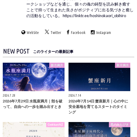
ークショップなどを通じ、 個々の魂の鋳型を読み解き癒す
ことで持って生まれた良さがポジティブに出る気づきと癒し
の活動をしている。 https://linktr.ee/hoshinokaori_obihiro
WebSite
Twitter
Facebook
Instagram
NEW POST
このライターの最新記事
新月満月
新月満月
2026.7.28
2026.7.14
2026年7月29日 水瓶座満月｜殻を破
2026年7月14日 蟹座新月｜心の中に
って、自由への一歩を踏み出すとき
安全基地を育てるスタートのタイミ
ング
GekkanNZ
星のみちびき