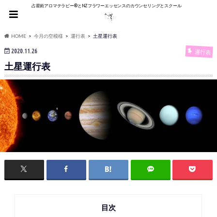
占星術アロマテラピー®︎とNZフラワーエッセンスのカウンセリングとスクール
HOME
今月の空模様
運行表
土星運行表
2020.11.26
運行表
土星運行表
目次