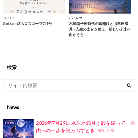
2026.7.6
2026.6.29
GekkanNZホロスコープ7月号
木星獅子座時代の幕開けと山羊座満
月 ~人生の土台を整え、新しい未来へ
向かうと…
検索
News
2026年7月29日 水瓶座満月｜殻を破って、自
由への一歩を踏み出すとき
2026.07.28