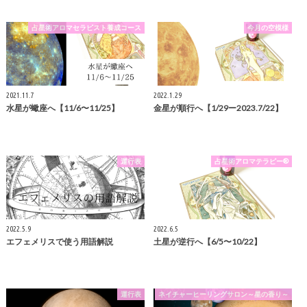
占星術アロマセラピスト養成コース
今月の空模様
2021.11.7
2022.1.29
水星が蠍座へ【11/6〜11/25】
金星が順行へ【1/29ー2023.7/22】
運行表
占星術アロマテラピー®
2022.5.9
2022.6.5
エフェメリスで使う用語解説
土星が逆行へ【6/5〜10/22】
運行表
ネイチャーヒーリングサロン～星の香り～