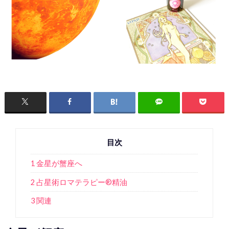
目次
1 金星が蟹座へ
2 占星術ロマテラピー®︎精油
3 関連