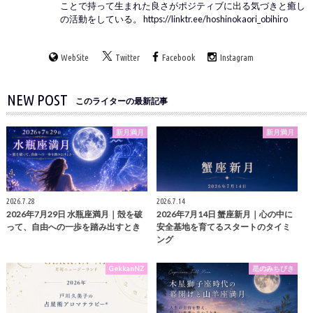
ことで持って生まれた良さがポジティブに出る気づきと癒し
の活動をしている。 https://linktr.ee/hoshinokaori_obihiro
WebSite
Twitter
Facebook
Instagram
NEW POST
このライターの最新記事
新月満月
新月満月
2026.7.28
2026.7.14
2026年7月29日 水瓶座満月｜殻を破
2026年7月14日 蟹座新月｜心の中に
って、自由への一歩を踏み出すとき
安全基地を育てるスタートのタイミ
ング
GekkanNZ
星のみちびき