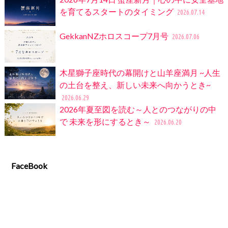
を育てるスタートのタイミング
2026.07.14
GekkanNZホロスコープ7月号
2026.07.06
木星獅子座時代の幕開けと山羊座満月 ~人生
の土台を整え、新しい未来へ向かうとき~
2026.06.29
2026年夏至図を読む～人とのつながりの中
で 未来を形にするとき～
2026.06.20
FaceBook