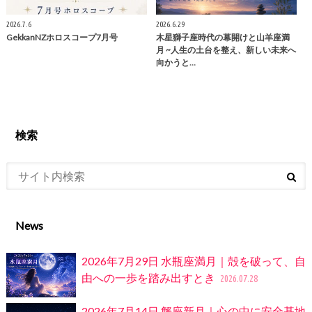
2026.7.6
2026.6.29
GekkanNZホロスコープ7月号
木星獅子座時代の幕開けと山羊座満
月 ~人生の土台を整え、新しい未来へ
向かうと…
検索
News
2026年7月29日 水瓶座満月｜殻を破って、自
由への一歩を踏み出すとき
2026.07.28
2026年7月14日 蟹座新月｜心の中に安全基地