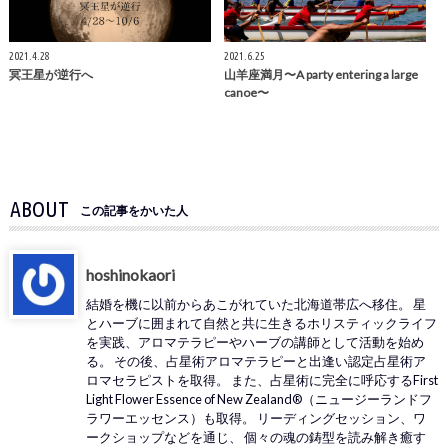
2021.4.28
2021.6.25
冥王星が逆行へ
山羊座満月〜A party entering a large
canoe〜
ABOUT
この記事をかいた人
hoshinokaori
結婚を機に以前からあこがれていた北海道帯広へ移住。 星
とハーブに囲まれて自然と共に生きるホリスティックライフ
を実践、アロマテラピーやハーブの講師として活動を始め
る。 その後、占星術アロマテラピーと出逢い認定占星術ア
ロマセラピストを取得。 また、占星術に完全に呼応するFirst
Light Flower Essence of New Zealand®（ニュージーランドフ
ラワーエッセンス）も取得。 リーディングセッション、ワ
ークショップなどを通じ、 個々の魂の鋳型を読み解き癒す