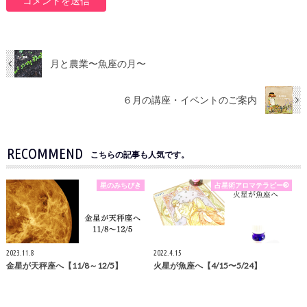
月と農業〜魚座の月〜
６月の講座・イベントのご案内
RECOMMEND
こちらの記事も人気です。
星のみちびき
占星術アロマテラピー®
2023.11.8
2022.4.15
金星が天秤座へ【11/8～12/5】
火星が魚座へ【4/15〜5/24】