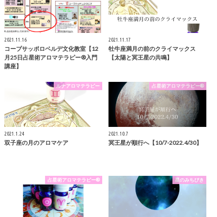
2021.11.16
2021.11.17
コープサッポロベルデ文化教室【12
牡牛座満月の前のクライマックス
月25日占星術アロマテラピー®︎入門
【太陽と冥王星の共鳴】
講座】
ルナアロマテラピー
占星術アロマテラピー®
2021.1.24
2021.10.7
双子座の月のアロマケア
冥王星が順行へ【10/7-2022.4/30】
占星術アロマテラピー®
星のみちびき