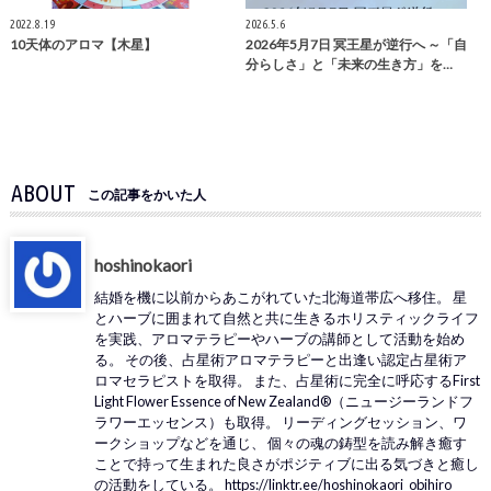
2022.8.19
2026.5.6
10天体のアロマ【木星】
2026年5月7日 冥王星が逆行へ ～「自
分らしさ」と「未来の生き方」を…
ABOUT
この記事をかいた人
hoshinokaori
結婚を機に以前からあこがれていた北海道帯広へ移住。 星
とハーブに囲まれて自然と共に生きるホリスティックライフ
を実践、アロマテラピーやハーブの講師として活動を始め
る。 その後、占星術アロマテラピーと出逢い認定占星術ア
ロマセラピストを取得。 また、占星術に完全に呼応するFirst
Light Flower Essence of New Zealand®（ニュージーランドフ
ラワーエッセンス）も取得。 リーディングセッション、ワ
ークショップなどを通じ、 個々の魂の鋳型を読み解き癒す
ことで持って生まれた良さがポジティブに出る気づきと癒し
の活動をしている。 https://linktr.ee/hoshinokaori_obihiro