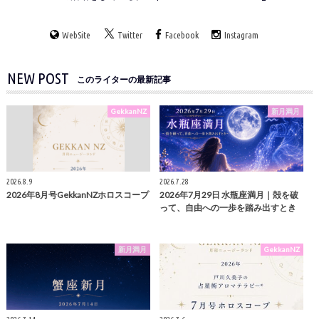
WebSite
Twitter
Facebook
Instagram
NEW POST
このライターの最新記事
GekkanNZ
新月満月
2026.8.9
2026.7.28
2026年8月号GekkanNZホロスコープ
2026年7月29日 水瓶座満月｜殻を破
って、自由への一歩を踏み出すとき
新月満月
GekkanNZ