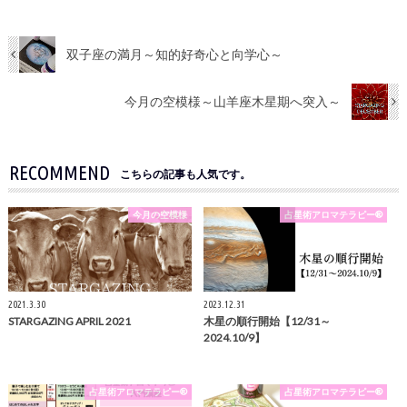
双子座の満月～知的好奇心と向学心～
今月の空模様～山羊座木星期へ突入～
RECOMMEND
こちらの記事も人気です。
今月の空模様
占星術アロマテラピー®
2021.3.30
2023.12.31
STARGAZING APRIL 2021
木星の順行開始【12/31～
2024.10/9】
占星術アロマテラピー®
占星術アロマテラピー®