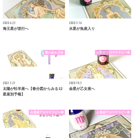
2020.6.23
2020.3.16
海王星が逆行へ
水星が魚座入り
星のみちびき
占星術アロマテラピー®
2022.3.21
2020.10.3
太陽が牡羊座へ【春分図からみる12
金星が乙女座へ
星座別予報】
占星術アロマテラピー®
占星術アロマテラピー®