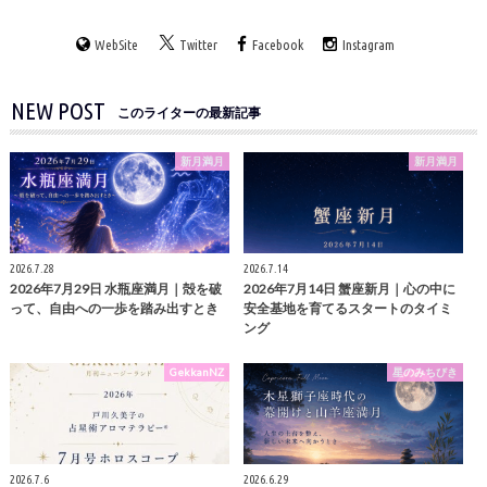
WebSite
Twitter
Facebook
Instagram
NEW POST
このライターの最新記事
新月満月
新月満月
2026.7.28
2026.7.14
2026年7月29日 水瓶座満月｜殻を破
2026年7月14日 蟹座新月｜心の中に
って、自由への一歩を踏み出すとき
安全基地を育てるスタートのタイミ
ング
GekkanNZ
星のみちびき
2026.7.6
2026.6.29