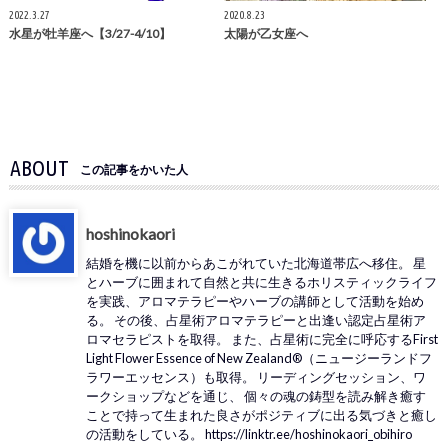
2022.3.27
2020.8.23
水星が牡羊座へ【3/27-4/10】
太陽が乙女座へ
ABOUT
この記事をかいた人
hoshinokaori
結婚を機に以前からあこがれていた北海道帯広へ移住。 星
とハーブに囲まれて自然と共に生きるホリスティックライフ
を実践、アロマテラピーやハーブの講師として活動を始め
る。 その後、占星術アロマテラピーと出逢い認定占星術ア
ロマセラピストを取得。 また、占星術に完全に呼応するFirst
Light Flower Essence of New Zealand®（ニュージーランドフ
ラワーエッセンス）も取得。 リーディングセッション、ワ
ークショップなどを通じ、 個々の魂の鋳型を読み解き癒す
ことで持って生まれた良さがポジティブに出る気づきと癒し
の活動をしている。 https://linktr.ee/hoshinokaori_obihiro