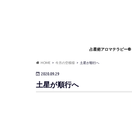
占星術アロマテラピー®
占星術アロマテラピー®
占星術アロマセラピスト
占星術アロマテラピー®
占星術フラワーエッセン
HOME
今月の空模様
土星が順行へ
ングセッション
リングセッション
2020.09.29
土星が順行へ