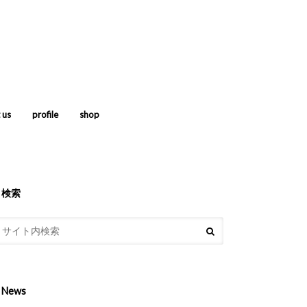
 us
profile
shop
検索
News