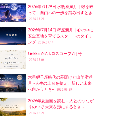
2026年7月29日 水瓶座満月｜殻を破
って、自由への一歩を踏み出すとき
2026.07.28
2026年7月14日 蟹座新月｜心の中に
安全基地を育てるスタートのタイミ
ング
2026.07.14
GekkanNZホロスコープ7月号
2026.07.06
木星獅子座時代の幕開けと山羊座満
月 ~人生の土台を整え、新しい未来
へ向かうとき~
2026.06.29
2026年夏至図を読む～人とのつなが
りの中で 未来を形にするとき～
2026.06.20