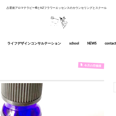
占星術アロマテラピー®︎とNZフラワーエッセンスのカウンセリングとスクール
ライフデザインコンサルテーション
school
NEWS
contact
カウンセリ
養成コース
入門講座
スカウンセ
今月の空模様