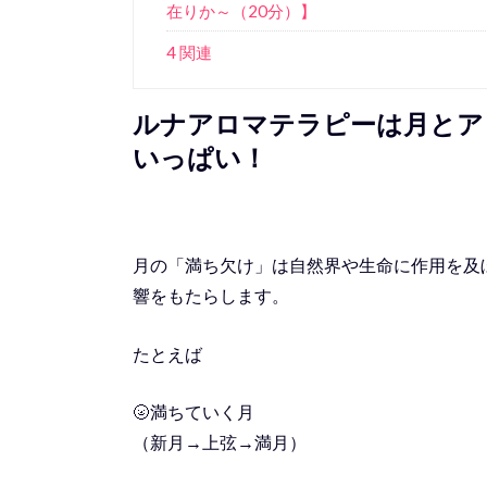
在りか～（20分）】
4 関連
ルナアロマテラピーは月とア
いっぱい！
月の「満ち欠け」は自然界や生命に作用を及
響をもたらします。
たとえば
🌝満ちていく月
（新月→上弦→満月）