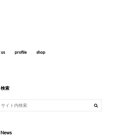
 us
profile
shop
検索
News