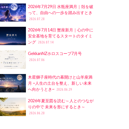
2026年7月29日 水瓶座満月｜殻を破
って、自由への一歩を踏み出すとき
2026.07.28
2026年7月14日 蟹座新月｜心の中に
安全基地を育てるスタートのタイミ
ング
2026.07.14
GekkanNZホロスコープ7月号
2026.07.06
木星獅子座時代の幕開けと山羊座満
月 ~人生の土台を整え、新しい未来
へ向かうとき~
2026.06.29
2026年夏至図を読む～人とのつなが
りの中で 未来を形にするとき～
2026.06.20