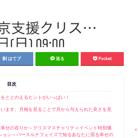
はてブ
送る
Pocket
目次
しをととのえるヒントがいっぱい！
違います。月相を見ることで月から与えられた良さを見
る幸せの在りか～クリスマスチャリティイベント特別価
«
ション～バースルナフェイズで知るあなたに宿る幸せの