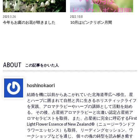
2020.3.26
2022.10.8
今年もお庭のお花が咲きました
10月はピンクリボン月間
ABOUT
この記事をかいた人
hoshinokaori
結婚を機に以前からあこがれていた北海道帯広へ移住。 星
とハーブに囲まれて自然と共に生きるホリスティックライフ
を実践、アロマテラピーやハーブの講師として活動を始め
る。 その後、占星術アロマテラピーと出逢い認定占星術ア
ロマセラピストを取得。 また、占星術に完全に呼応するFirst
Light Flower Essence of New Zealand®（ニュージーランドフ
ラワーエッセンス）も取得。 リーディングセッション、ワ
ークショップなどを通じ、 個々の魂の鋳型を読み解き癒す