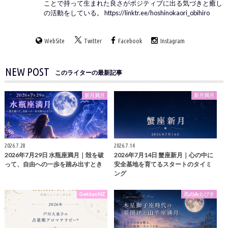
ことで持って生まれた良さがポジティブに出る気づきと癒し
の活動をしている。 https://linktr.ee/hoshinokaori_obihiro
WebSite
Twitter
Facebook
Instagram
NEW POST
このライターの最新記事
新月満月
新月満月
2026.7.28
2026.7.14
2026年7月29日 水瓶座満月｜殻を破
2026年7月14日 蟹座新月｜心の中に
って、自由への一歩を踏み出すとき
安全基地を育てるスタートのタイミ
ング
GekkanNZ
星のみちびき