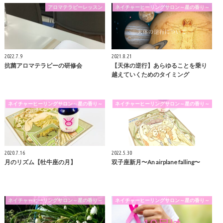
アロマテラピーレッスン
ネイチャーヒーリングサロン～星の香り～
2022.7.9
2021.8.21
抗菌アロマテラピーの研修会
【天体の逆行】あらゆることを乗り
越えていくためのタイミング
ネイチャーヒーリングサロン～星の香り～
ネイチャーヒーリングサロン～星の香り～
2020.7.16
2022.5.30
月のリズム【牡牛座の月】
双子座新月〜An airplane falling〜
ネイチャーヒーリングサロン～星の香り～
ネイチャーヒーリングサロン～星の香り～