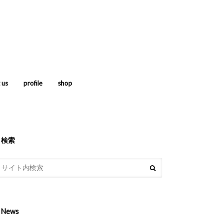
 us
profile
shop
検索
News