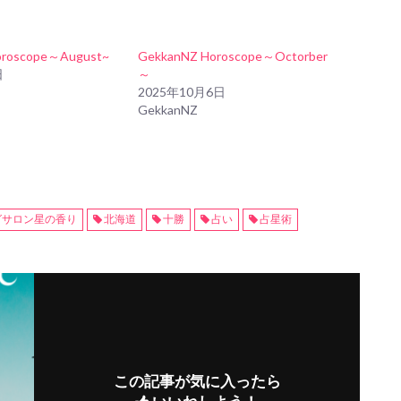
oroscope～August~
GekkanNZ Horoscope～Octorber
日
～
2025年10月6日
GekkanNZ
グサロン星の香り
北海道
十勝
占い
占星術
この記事が気に入ったら