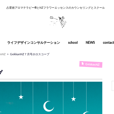
占星術アロマテラピー®︎とNZフラワーエッセンスのカウンセリングとスクール
ライフデザインコンサルテーション
school
NEWS
contact
カウンセリ
養成コース
入門講座
スカウンセ
anNZ
GekkanNZ７月号ホロスコープ
GekkanNZ
プ