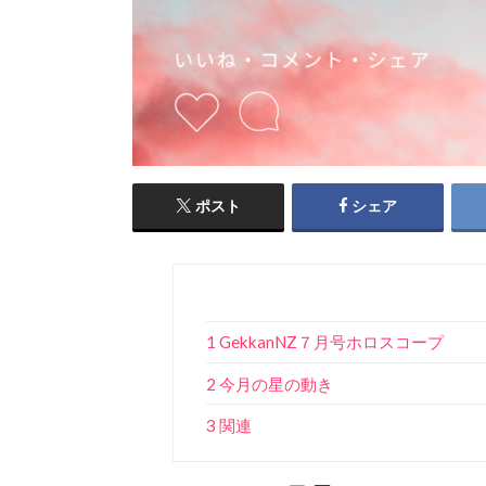
ポスト
シェア
1 GekkanNZ７月号ホロスコープ
2 今月の星の動き
3 関連