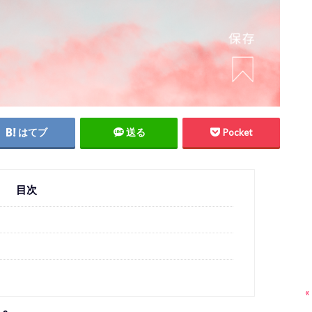
はてブ
送る
Pocket
目次
«