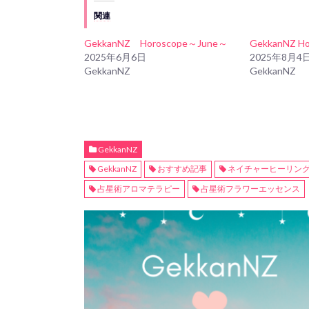
関連
GekkanNZ Horoscope～June～
GekkanNZ H
2025年6月6日
2025年8月4
GekkanNZ
GekkanNZ
GekkanNZ
GekkanNZ
おすすめ記事
ネイチャーヒーリン
占星術アロマテラピー
占星術フラワーエッセンス