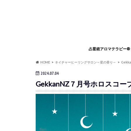
占星術アロマテラピー®
占星術アロマテラピー®
占星術アロマセラピスト
占星術アロマテラピー®
占星術フラワーエッセン
HOME
ネイチャーヒーリングサロン～星の香り～
Gekk
ングセッション
リングセッション
2024.07.04
GekkanNZ７月号ホロスコー