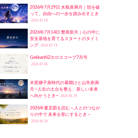
2026年7月29日 水瓶座満月｜殻を破
って、自由への一歩を踏み出すとき
2026.07.28
2026年7月14日 蟹座新月｜心の中に
安全基地を育てるスタートのタイミ
ング
2026.07.14
GekkanNZホロスコープ7月号
2026.07.06
木星獅子座時代の幕開けと山羊座満
月 ~人生の土台を整え、新しい未来
へ向かうとき~
2026.06.29
2026年夏至図を読む～人とのつなが
りの中で 未来を形にするとき～
2026.06.20