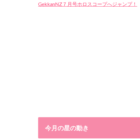
GekkanNZ７月号ホロスコープへジャンプ！
今月の星の動き