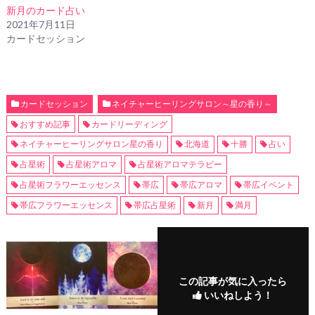
新月のカード占い
2021年7月11日
カードセッション
カードセッション
ネイチャーヒーリングサロン～星の香り～
おすすめ記事
カードリーディング
ネイチャーヒーリングサロン星の香り
北海道
十勝
占い
占星術
占星術アロマ
占星術アロマテラピー
占星術フラワーエッセンス
帯広
帯広アロマ
帯広イベント
帯広フラワーエッセンス
帯広占星術
新月
満月
この記事が気に入ったら
いいねしよう！