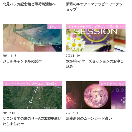
北見ハッカ記念館と薄荷蒸溜館へ
新月のルナアロマテラピーワークシ
ョップ
イベント
ネイチャーヒーリングサロン～星の香り～
2021.10.13
2023.11.19
ジェルキャンドルの試作
2024年イヤーズセッションのお申し
込み
ネイチャーヒーリングサロン～星の香り～
カードセッション
2021.2.14
2021.3.14
サロンまでの道のりーACCESS更新い
魚座新月のムーンカード占い
たしましたー