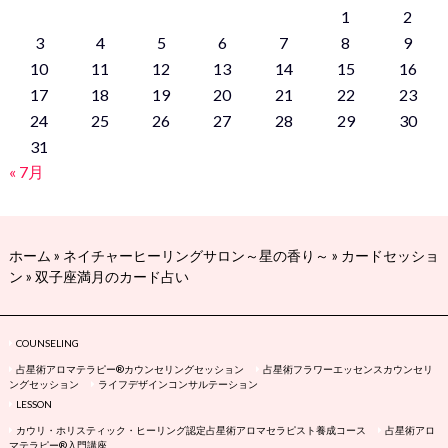
1
2
3
4
5
6
7
8
9
10
11
12
13
14
15
16
17
18
19
20
21
22
23
24
25
26
27
28
29
30
31
« 7月
ホーム
»
ネイチャーヒーリングサロン～星の香り～
»
カードセッショ
ン
»
双子座満月のカード占い
COUNSELING
占星術アロマテラピー®カウンセリングセッション
占星術フラワーエッセンスカウンセリ
ングセッション
ライフデザインコンサルテーション
LESSON
カウリ・ホリスティック・ヒーリング認定占星術アロマセラピスト養成コース
占星術アロ
マテラピー®入門講座