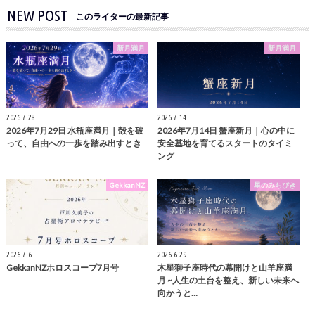
NEW POST
このライターの最新記事
新月満月
新月満月
2026.7.28
2026.7.14
2026年7月29日 水瓶座満月｜殻を破
2026年7月14日 蟹座新月｜心の中に
って、自由への一歩を踏み出すとき
安全基地を育てるスタートのタイミ
ング
GekkanNZ
星のみちびき
2026.7.6
2026.6.29
GekkanNZホロスコープ7月号
木星獅子座時代の幕開けと山羊座満
月 ~人生の土台を整え、新しい未来へ
向かうと…