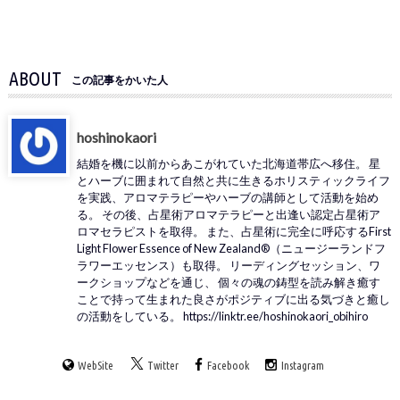
ABOUT
この記事をかいた人
hoshinokaori
結婚を機に以前からあこがれていた北海道帯広へ移住。 星
とハーブに囲まれて自然と共に生きるホリスティックライフ
を実践、アロマテラピーやハーブの講師として活動を始め
る。 その後、占星術アロマテラピーと出逢い認定占星術ア
ロマセラピストを取得。 また、占星術に完全に呼応するFirst
Light Flower Essence of New Zealand®（ニュージーランドフ
ラワーエッセンス）も取得。 リーディングセッション、ワ
ークショップなどを通じ、 個々の魂の鋳型を読み解き癒す
ことで持って生まれた良さがポジティブに出る気づきと癒し
の活動をしている。 https://linktr.ee/hoshinokaori_obihiro
WebSite
Twitter
Facebook
Instagram