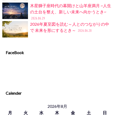
木星獅子座時代の幕開けと山羊座満月 ~人生
の土台を整え、新しい未来へ向かうとき~
2026.06.29
2026年夏至図を読む～人とのつながりの中
で 未来を形にするとき～
2026.06.20
FaceBook
Calender
2026年8月
月
火
水
木
金
土
日