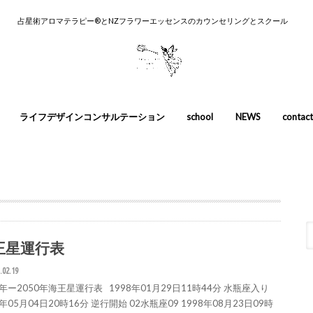
占星術アロマテラピー®︎とNZフラワーエッセンスのカウンセリングとスクール
ライフデザインコンサルテーション
school
NEWS
contact
カウンセリ
養成コース
入門講座
スカウンセ
王星運行表
.02.19
8年ー2050年海王星運行表 1998年01月29日11時44分 水瓶座入り
8年05月04日20時16分 逆行開始 02水瓶座09 1998年08月23日09時