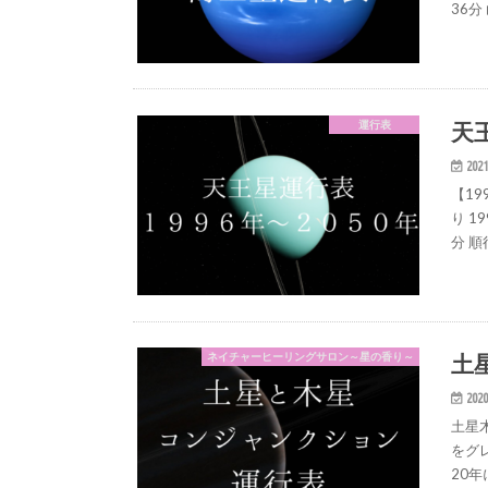
36分
天
運行表
2021
【19
り 1
分 順
土
ネイチャーヒーリングサロン～星の香り～
2020
土星
をグ
20