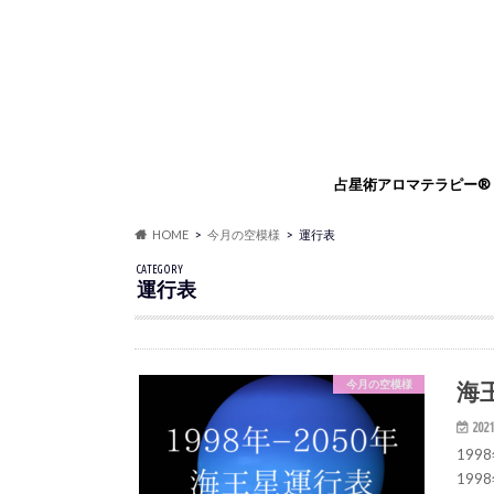
占星術アロマテラピー®
占星術アロマテラピー®
占星術アロマセラピスト
占星術アロマテラピー®
占星術フラワーエッセン
HOME
今月の空模様
運行表
ングセッション
リングセッション
CATEGORY
運行表
海
今月の空模様
2021
199
199