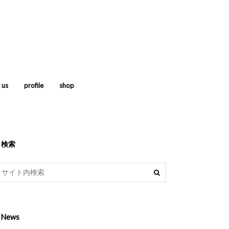
 us
profile
shop
検索
News