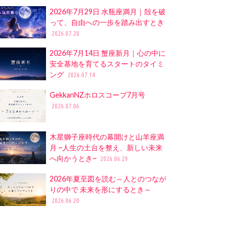
2026年7月29日 水瓶座満月｜殻を破
って、自由への一歩を踏み出すとき
2026.07.28
2026年7月14日 蟹座新月｜心の中に
安全基地を育てるスタートのタイミ
ング
2026.07.14
GekkanNZホロスコープ7月号
2026.07.06
木星獅子座時代の幕開けと山羊座満
月 ~人生の土台を整え、新しい未来
へ向かうとき~
2026.06.29
2026年夏至図を読む～人とのつなが
りの中で 未来を形にするとき～
2026.06.20