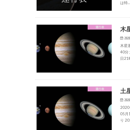
は特
木
運行表
2020
木星運
40分
日21
土
運行表
2020
202
05月
り 2