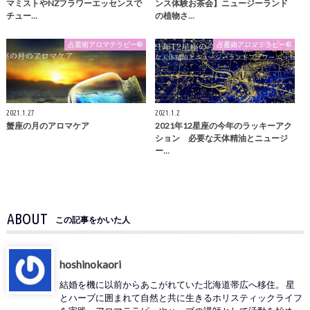
マミストやNZフラワーエッセンスで
ンス体験お茶会】ニュージーランド
チュー…
の植物さ…
占星術アロマテラピー®
占星術アロマテラピー®
2021.1.27
2021.1.2
蟹座の月のアロマケア
2021年12星座の今年のラッキーアク
ション 必要な天体精油とニュージ
ー…
ABOUT
この記事をかいた人
hoshinokaori
結婚を機に以前からあこがれていた北海道帯広へ移住。 星
とハーブに囲まれて自然と共に生きるホリスティックライフ