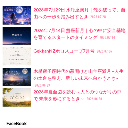
2026年7月29日 水瓶座満月｜殻を破って、自
由への一歩を踏み出すとき
2026.07.28
2026年7月14日 蟹座新月｜心の中に安全基地
を育てるスタートのタイミング
2026.07.14
GekkanNZホロスコープ7月号
2026.07.06
木星獅子座時代の幕開けと山羊座満月 ~人生
の土台を整え、新しい未来へ向かうとき~
2026.06.29
2026年夏至図を読む～人とのつながりの中
で 未来を形にするとき～
2026.06.20
FaceBook