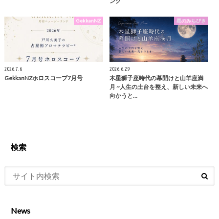
ング
GekkanNZ
星のみちびき
2026.7.6
2026.6.29
GekkanNZホロスコープ7月号
木星獅子座時代の幕開けと山羊座満
月 ~人生の土台を整え、新しい未来へ
向かうと…
検索
News