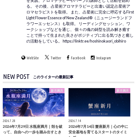
を実践、アロマテラピーやハーブの講師として活動を始め
る。 その後、占星術アロマテラピーと出逢い認定占星術ア
ロマセラピストを取得。 また、占星術に完全に呼応するFirst
Light Flower Essence of New Zealand®（ニュージーランドフ
ラワーエッセンス）も取得。 リーディングセッション、ワ
ークショップなどを通じ、 個々の魂の鋳型を読み解き癒す
ことで持って生まれた良さがポジティブに出る気づきと癒し
の活動をしている。 https://linktr.ee/hoshinokaori_obihiro
WebSite
Twitter
Facebook
Instagram
NEW POST
このライターの最新記事
新月満月
新月満月
2026.7.28
2026.7.14
2026年7月29日 水瓶座満月｜殻を破
2026年7月14日 蟹座新月｜心の中に
って、自由への一歩を踏み出すとき
安全基地を育てるスタートのタイミ