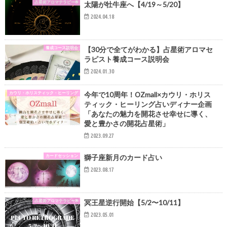
占星術アロマテラピー®
太陽が牡牛座へ【4/19～5/20】
2024.04.18
養成コース説明会
【30分で全てがわかる】占星術アロマセ
ラピスト養成コース説明会
2024.01.30
カウリ・ホリスティック・ヒーリング
今年で10周年！OZmall×カウリ・ホリス
ティック・ヒーリング占いディナー企画
「あなたの魅力を開花させ幸せに導く、
愛と豊かさの開花占星術」
2023.09.27
カードセッション
獅子座新月のカード占い
2023.08.17
占星術アロマテラピー®
冥王星逆行開始【5/2〜10/11】
2023.05.01