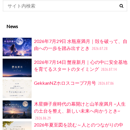
News
2026年7月29日 水瓶座満月｜殻を破って、自
由への一歩を踏み出すとき
2026.07.28
2026年7月14日 蟹座新月｜心の中に安全基地
を育てるスタートのタイミング
2026.07.14
GekkanNZホロスコープ7月号
2026.07.06
木星獅子座時代の幕開けと山羊座満月 ~人生
の土台を整え、新しい未来へ向かうとき~
2026.06.29
2026年夏至図を読む～人とのつながりの中