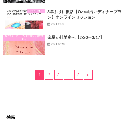
イベント
3年ぶりに復活【Ozmall占いディナープラ
ン】オンラインセッション
2023.03.03
ネイチャーヒーリングサロン～星の香
金星が牡羊座へ【2/20ー3/17】
り～
2023.02.20
1
2
3
…
8
>
検索