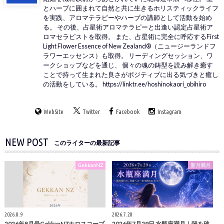
とハーブに囲まれて自然と共に生きるホリスティックライフ
を実践、アロマテラピーやハーブの講師として活動を始め
る。 その後、占星術アロマテラピーと出逢い認定占星術ア
ロマセラピストを取得。 また、占星術に完全に呼応するFirst
Light Flower Essence of New Zealand®（ニュージーランドフ
ラワーエッセンス）も取得。 リーディングセッション、ワ
ークショップなどを通じ、 個々の魂の鋳型を読み解き癒す
ことで持って生まれた良さがポジティブに出る気づきと癒し
の活動をしている。 https://linktr.ee/hoshinokaori_obihiro
WebSite
Twitter
Facebook
Instagram
NEW POST
このライターの最新記事
GekkanNZ
新月満月
2026.8.9
2026.7.28
2026年8月号GekkanNZホロスコープ
2026年7月29日 水瓶座満月｜殻を破