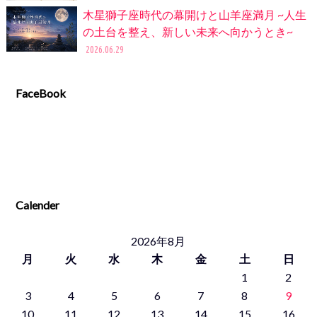
木星獅子座時代の幕開けと山羊座満月 ~人生
の土台を整え、新しい未来へ向かうとき~
2026.06.29
FaceBook
Calender
2026年8月
月
火
水
木
金
土
日
1
2
3
4
5
6
7
8
9
10
11
12
13
14
15
16