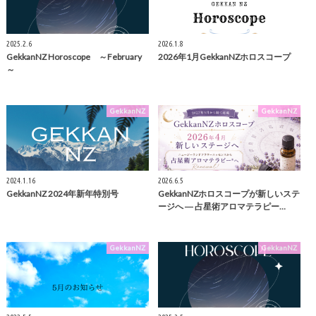
2025.2.6
2026.1.8
GekkanNZ Horoscope ～February
2026年1月GekkanNZホロスコープ
～
GekkanNZ
GekkanNZ
2024.1.16
2026.6.5
GekkanNZ 2024年新年特別号
GekkanNZホロスコープが新しいステ
ージへ ― 占星術アロマテラピー…
GekkanNZ
GekkanNZ