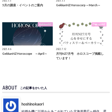
2022.5.5
2025.3.5
5月の講座・イベントのご案内
GekkanNZ Horoscorp ～March～
GekkanNZ
GekkanNZ
2025.4.6
2022.7.12
GekkanNZ Horoscope ～April～
月刊NZ7月号 ホロスコープ掲載し
ています！
ABOUT
この記事をかいた人
hoshinokaori
結婚を機に以前からあこがれていた北海道帯広へ移住。 星