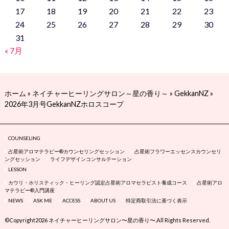
17
18
19
20
21
22
23
24
25
26
27
28
29
30
31
« 7月
ホーム
»
ネイチャーヒーリングサロン～星の香り～
»
GekkanNZ
»
2026年3月号GekkanNZホロスコープ
COUNSELING
占星術アロマテラピー®カウンセリングセッション
占星術フラワーエッセンスカウンセリ
ングセッション
ライフデザインコンサルテーション
LESSON
カウリ・ホリスティック・ヒーリング認定占星術アロマセラピスト養成コース
占星術アロ
マテラピー®入門講座
NEWS
ASK ME
ACCESS
ABOUT US
特定商取引法に基づく表示
©Copyright2026
ネイチャーヒーリングサロン〜星の香り〜
.All Rights Reserved.