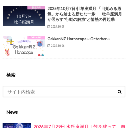
新月満月
2025年10月7日 牡羊座満月 「目覚める勇
気」から始まる新たな一歩 ──牡羊座満月
が照らす“行動の解放”と情熱の再起動
2025.10.07
GekkanNZ
GekkanNZ Horoscope～Octorber～
2025.10.06
検索
News
2026年7月29日 水瓶座満月｜殻を破って、自