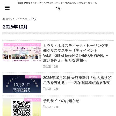
占星術アロマテラピー®︎とNZフラワーエッセンスのカウンセリングとスクール
HOME
2025年
10月
2025年10月
カウリ・ホリスティック・ヒーリング
カウリ・ホリスティック・ヒーリング主
催クリスマスチャリティイベント
Vol.8「Gift of love MOTHER OF PEARL ～
違いを超え、新たな調和へ」
2025.10.31
新月満月
2025年10月21日 天秤座新月「心の拠りど
ころを整える」──内なる調和が始まる夜
2025.10.20
ご予約について
予約サイトのお知らせ
2025.10.18